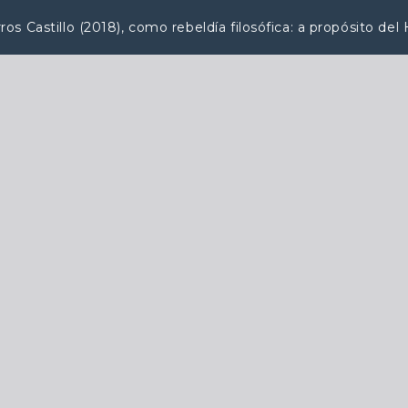
s Castillo (2018), como rebeldía filosófica: a propósito del