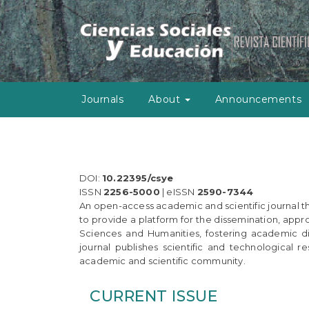
M
a
i
n
N
a
v
Journals
About
Announcements
i
g
a
t
i
o
DOI:
10.22395/csye
n
ISSN
2256-5000
| eISSN
2590-7344
M
An open-access academic and scientific journal th
a
to provide a platform for the dissemination, appro
i
Sciences and Humanities, fostering academic dial
n
journal publishes scientific and technological re
C
academic and scientific community.
o
n
CURRENT ISSUE
t