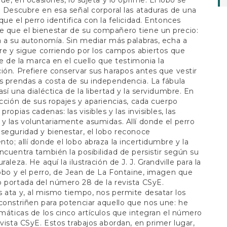
que, en ocasiones, lo sujeta y lo oprime. El lobo se
. Descubre en esa señal corporal las ataduras de una
que el perro identifica con la felicidad. Entonces
 que el bienestar de su compañero tiene un precio:
a a su autonomía. Sin mediar más palabras, echa a
rre y sigue corriendo por los campos abiertos que
bre de la marca en el cuello que testimonia la
ión. Prefiere conservar sus harapos antes que vestir
s prendas a costa de su independencia. La fábula
así una dialéctica de la libertad y la servidumbre. En
icción de sus ropajes y apariencias, cada cuerpo
propias cadenas: las visibles y las invisibles, las
y las voluntariamente asumidas. Allí donde el perro
seguridad y bienestar, el lobo reconoce
to; allí donde el lobo abraza la incertidumbre y la
ncuentra también la posibilidad de persistir según su
raleza. He aquí la ilustración de J. J. Grandville para la
lobo y el perro, de Jean de La Fontaine, imagen que
 portada del número 28 de la revista CSyE.
 ata y, al mismo tiempo, nos permite desatar los
constriñen para potenciar aquello que nos une: he
emáticas de los cinco artículos que integran el número
evista CSyE. Estos trabajos abordan, en primer lugar,