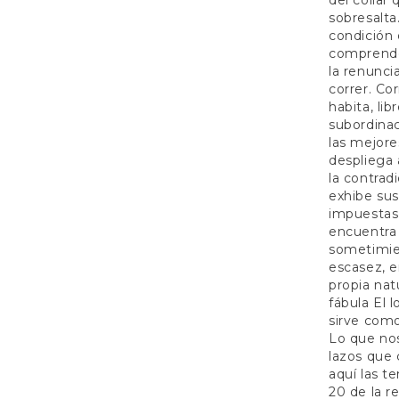
del collar 
sobresalta
condición 
comprende
la renunci
correr. Co
habita, li
subordinac
las mejore
despliega 
la contrad
exhibe sus 
impuestas 
encuentra 
sometimien
escasez, e
propia natu
fábula El 
sirve como
Lo que nos
lazos que 
aquí las t
20 de la r