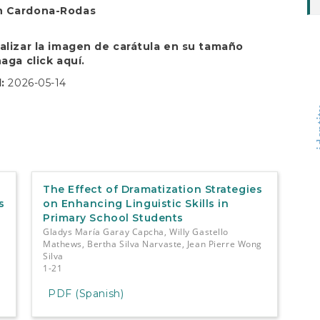
n Cardona-Rodas
ualizar la imagen de carátula en su tamaño
 haga click
aquí.
d:
2026-05-14
ide
The Effect of Dramatization Strategies
s
on Enhancing Linguistic Skills in
Primary School Students
Gladys María Garay Capcha, Willy Gastello
Mathews, Bertha Silva Narvaste, Jean Pierre Wong
Silva
1-21
PDF (Spanish)