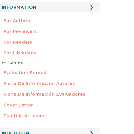
ubmission
INFORMATION
INFORMATION
For Authors
For Reviewers
For Readers
For Librarians
Templates
TEMPLATES
Evaluation Format
Ficha De Información Autores
Ficha De Información Evaluadores
Cover Letter
Plantilla Artículos.
INDEXED
INDEXED IN