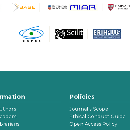
ormation
Policies
uthors
Journal's Scope
eaders
Ethical Conduct Guide
ibrarians
Open Access Policy