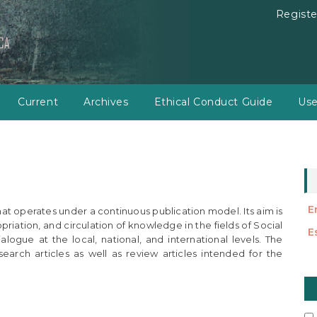
Registe
Current
Archives
Ethical Conduct Guide
Use
E
at operates under a continuous publication model. Its aim is
priation, and circulation of knowledge in the fields of Social
E
ogue at the local, national, and international levels. The
search articles as well as review articles intended for the
M
a