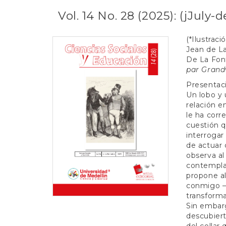
e
n
Vol. 14 No. 28 (2025): (jJuly
t
S
(*Ilustraci
i
Jean de La
d
De La Font
e
par Grandv
b
a
Presentac
r
Un lobo y 
relación e
le ha corre
cuestión q
interrogar
de actuar 
observa al
contempla 
propone a
conmigo —l
transformar
Sin embarg
descubiert