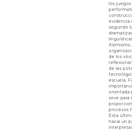
los juegos
performati
construcci
evidencia 
segundo lu
dramatizac
lingüístic
Asimismo, 
organizaci
de los vín
reflexiona
de las pot
tecnológic
escuela. F
importanci
orientada 
sirve para 
proporcion
procesos h
Esta últi
hacia un 
interpreta