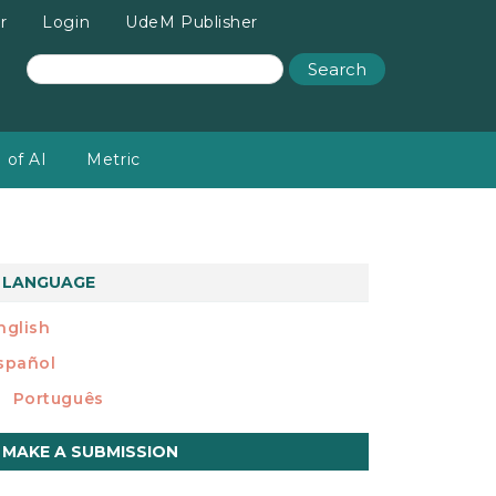
r
Login
UdeM Publisher
Search
 of AI
Metric
LANGUAGE
nglish
spañol
Português
ake
MAKE A SUBMISSION