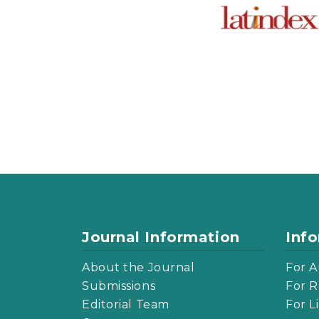
Journal Information
Inf
About the Journal
For A
Submissions
For R
Editorial Team
For L