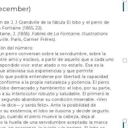
S
-december)
ón de J. J Grandville de la fábula El lobo y el perro de
 Fontaine (1855, 22).
aine, J. (1855).
Fables de La Fontaine. Illustrations
ille.
París, Garnier Fréres).
ión del número:
un perro conversan sobre la servidumbre, sobre la
ntre amo y esclavo, a partir de aquello que a cada uno
spondido vivir: estar atado o no estarlo. Esa es la
ue atraviesa sus experiencias y que permite
 lo que podría entenderse por libertad: la capacidad
conforme a la propia naturaleza y potencia. El perro
 lobo demacrado y hambriento; el lobo, por su parte,
a su interlocutor robusto y saludable. El primero le
l segundo abandonar su condición miserable. «Ven
e dice— y serás feliz». Ante la posibilidad de
 su existencia, el lobo se ilusiona y decide seguirlo.
o, cuando el perro mueve la cabeza, deja al
o la huella de una servidumbre aceptada: la marca