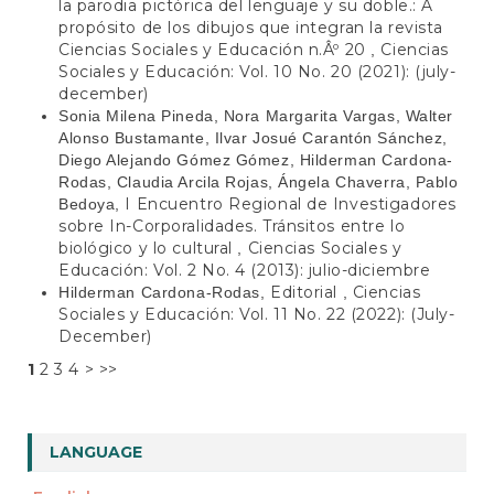
la parodia pictórica del lenguaje y su doble.: A
propósito de los dibujos que integran la revista
Ciencias Sociales y Educación n.Âº 20
Ciencias
,
Sociales y Educación: Vol. 10 No. 20 (2021): (july-
december)
Sonia Milena Pineda, Nora Margarita Vargas, Walter
Alonso Bustamante, Ilvar Josué Carantón Sánchez,
Diego Alejando Gómez Gómez, Hilderman Cardona-
Rodas, Claudia Arcila Rojas, Ángela Chaverra, Pablo
I Encuentro Regional de Investigadores
Bedoya,
sobre In-Corporalidades. Tránsitos entre lo
biológico y lo cultural
Ciencias Sociales y
,
Educación: Vol. 2 No. 4 (2013): julio-diciembre
Editorial
Ciencias
Hilderman Cardona-Rodas,
,
Sociales y Educación: Vol. 11 No. 22 (2022): (July-
December)
1
2
3
4
>
>>
LANGUAGE