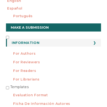
English
Español
Português
Make
MAKE A SUBMISSION
a
Submission
INFORMATION
INFORMATION
For Authors
For Reviewers
For Readers
For Librarians
Templates
TEMPLATES
Evaluation Format
Ficha De Información Autores