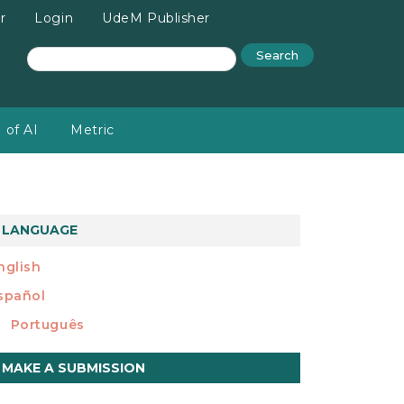
r
Login
UdeM Publisher
Search
 of AI
Metric
LANGUAGE
nglish
spañol
Português
ake
MAKE A SUBMISSION