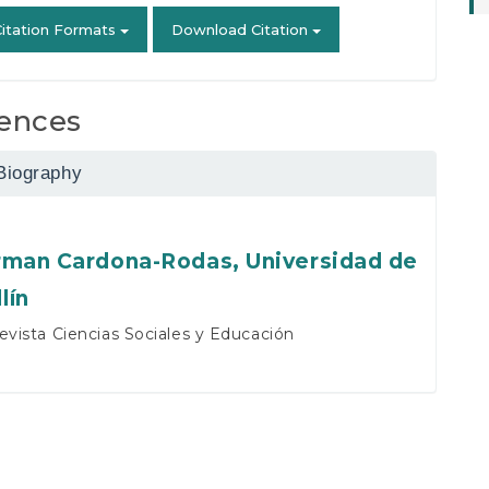
itation Formats
Download Citation
ences
Biography
rman Cardona-Rodas,
Universidad de
lín
evista Ciencias Sociales y Educación