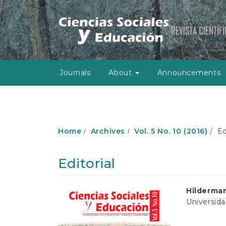
M
a
i
n
N
a
v
Journals
About
Announcements
i
g
a
t
i
o
Home
Archives
Vol. 5 No. 10 (2016)
Edi
n
M
a
Editorial
i
n
C
Article
Main
Hilderma
o
Universid
Sidebar
Article
n
t
Conten