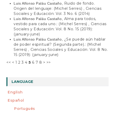
Ruido de fondo.
Luis Alfonso Paláu Castaño,
Origen del lenguaje: (Michel Serres)
Ciencias
,
Sociales y Educación: Vol. 3 No. 6 (2014)
Alma para todos,
Luis Alfonso Paláu Castaño,
vestido para cada uno.: (Michel Serres)
Ciencias
,
Sociales y Educación: Vol. 8 No. 15 (2019):
(january-june)
¿Se puede aún hablar
Luis Alfonso Paláu Castaño,
de poder espiritual? (Segunda parte).: (Michel
Serres)
Ciencias Sociales y Educación: Vol. 8 No.
,
15 (2019): (january-june)
<<
<
1
2
3
4
5
6
7
8
>
>>
LANGUAGE
English
Español
Português