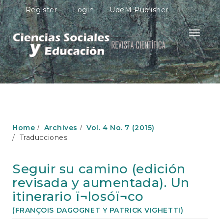
M
Register
Login
UdeM Publisher
a
i
n
Toggle
N
navigati
a
v
i
g
a
t
i
o
Home
Archives
Vol. 4 No. 7 (2015)
n
Traducciones
M
a
i
Seguir su camino (edición
n
revisada y aumentada). Un
C
o
itinerario ï¬losóï¬co
n
(FRANÇOIS DAGOGNET Y PATRICK VIGHETTI)
t