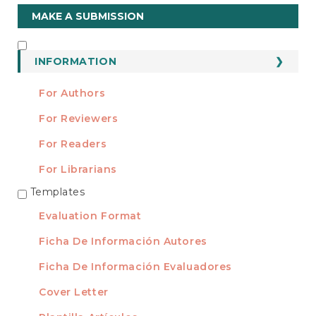
Make
MAKE A SUBMISSION
a
Submission
INFORMATION
INFORMATION
For Authors
For Reviewers
For Readers
For Librarians
Templates
TEMPLATES
Evaluation Format
Ficha De Información Autores
Ficha De Información Evaluadores
Cover Letter