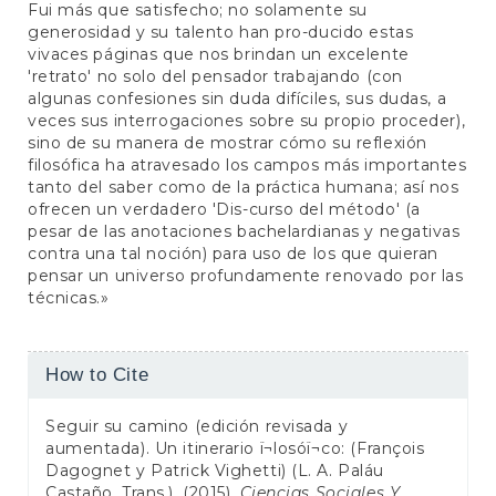
Fui más que satisfecho; no solamente su
generosidad y su talento han pro-ducido estas
vivaces páginas que nos brindan un excelente
'retrato' no solo del pensador trabajando (con
algunas confesiones sin duda difíciles, sus dudas, a
veces sus interrogaciones sobre su propio proceder),
sino de su manera de mostrar cómo su reflexión
filosófica ha atravesado los campos más importantes
tanto del saber como de la práctica humana; así nos
ofrecen un verdadero 'Dis-curso del método' (a
pesar de las anotaciones bachelardianas y negativas
contra una tal noción) para uso de los que quieran
pensar un universo profundamente renovado por las
técnicas.»
Article
How to Cite
Details
Seguir su camino (edición revisada y
aumentada). Un itinerario ï¬losóï¬co: (François
Dagognet y Patrick Vighetti) (L. A. Paláu
Castaño, Trans.). (2015).
Ciencias Sociales Y