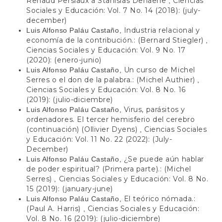
Renaud Persiaux a Stanislas Dehaene
Ciencias
,
Sociales y Educación: Vol. 7 No. 14 (2018): (july-
december)
Industria relacional y
Luis Alfonso Paláu Castaño,
economía de la contribución.: (Bernard Stiegler)
,
Ciencias Sociales y Educación: Vol. 9 No. 17
(2020): (enero-junio)
Un curso de Michel
Luis Alfonso Paláu Castaño,
Serres o el don de la palabra.: (Michel Authier)
,
Ciencias Sociales y Educación: Vol. 8 No. 16
(2019): (julio-diciembre)
Virus, parásitos y
Luis Alfonso Paláu Castaño,
ordenadores. El tercer hemisferio del cerebro
(continuación) (Ollivier Dyens)
Ciencias Sociales
,
y Educación: Vol. 11 No. 22 (2022): (July-
December)
¿Se puede aún hablar
Luis Alfonso Paláu Castaño,
de poder espiritual? (Primera parte).: (Michel
Serres)
Ciencias Sociales y Educación: Vol. 8 No.
,
15 (2019): (january-june)
El teórico nómada.:
Luis Alfonso Paláu Castaño,
(Paul A. Harris)
Ciencias Sociales y Educación:
,
Vol. 8 No. 16 (2019): (julio-diciembre)