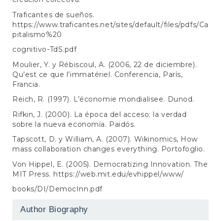
Traficantes de sueños.
https://www.traficantes.net/sites/default/files/pdfs/Ca
pitalismo%20
cognitivo-TdS.pdf
Moulier, Y. y Rébiscoul, A. (2006, 22 de diciembre).
Qu’est ce que l’immatériel. Conferencia, París,
Francia.
Reich, R. (1997). L’économie mondialisee. Dunod.
Rifkin, J. (2000). La época del acceso: la verdad
sobre la nueva economía. Paidós.
Tapscott, D. y William, A. (2007). Wikinomics, How
mass collaboration changes everything. Portofoglio.
Von Hippel, E. (2005). Democratizing Innovation. The
MIT Press.
https://web.mit.edu/evhippel/www/
books/DI/DemocInn.pdf
Author Biography