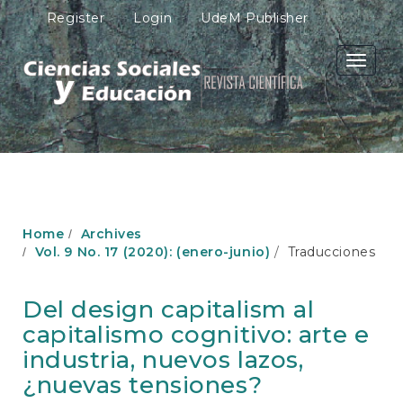
M
Register
Login
UdeM Publisher
a
i
n
Toggle
N
navigati
a
v
i
g
a
t
i
o
Home
Archives
n
Vol. 9 No. 17 (2020): (enero-junio)
Traducciones
M
a
i
Del design capitalism al
n
capitalismo cognitivo: arte e
C
o
industria, nuevos lazos,
n
¿nuevas tensiones?
t