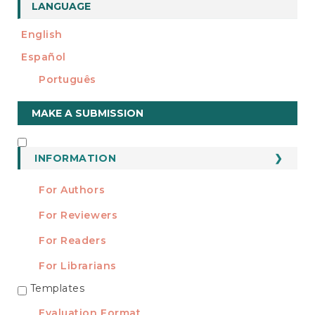
LANGUAGE
English
Español
Português
Make
MAKE A SUBMISSION
a
Submission
INFORMATION
INFORMATION
For Authors
For Reviewers
For Readers
For Librarians
Templates
TEMPLATES
Evaluation Format