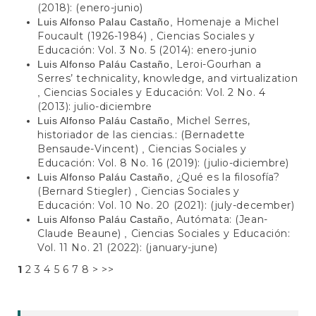
(2018): (enero-junio)
Homenaje a Michel
Luis Alfonso Palau Castaño,
Foucault (1926-1984)
Ciencias Sociales y
,
Educación: Vol. 3 No. 5 (2014): enero-junio
Leroi-Gourhan a
Luis Alfonso Paláu Castaño,
Serres’ technicality, knowledge, and virtualization
Ciencias Sociales y Educación: Vol. 2 No. 4
,
(2013): julio-diciembre
Michel Serres,
Luis Alfonso Paláu Castaño,
historiador de las ciencias.: (Bernadette
Bensaude-Vincent)
Ciencias Sociales y
,
Educación: Vol. 8 No. 16 (2019): (julio-diciembre)
¿Qué es la filosofía?
Luis Alfonso Paláu Castaño,
(Bernard Stiegler)
Ciencias Sociales y
,
Educación: Vol. 10 No. 20 (2021): (july-december)
Autómata: (Jean-
Luis Alfonso Paláu Castaño,
Claude Beaune)
Ciencias Sociales y Educación:
,
Vol. 11 No. 21 (2022): (january-june)
1
2
3
4
5
6
7
8
>
>>