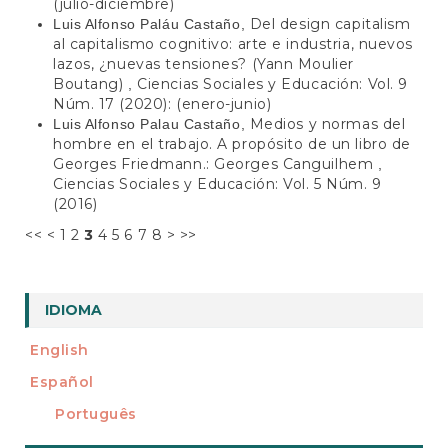
(julio-diciembre)
Del design capitalism
Luis Alfonso Paláu Castaño,
al capitalismo cognitivo: arte e industria, nuevos
lazos, ¿nuevas tensiones? (Yann Moulier
Boutang)
Ciencias Sociales y Educación: Vol. 9
,
Núm. 17 (2020): (enero-junio)
Medios y normas del
Luis Alfonso Palau Castaño,
hombre en el trabajo. A propósito de un libro de
Georges Friedmann.: Georges Canguilhem
,
Ciencias Sociales y Educación: Vol. 5 Núm. 9
(2016)
<<
<
1
2
3
4
5
6
7
8
>
>>
IDIOMA
English
Español
Português