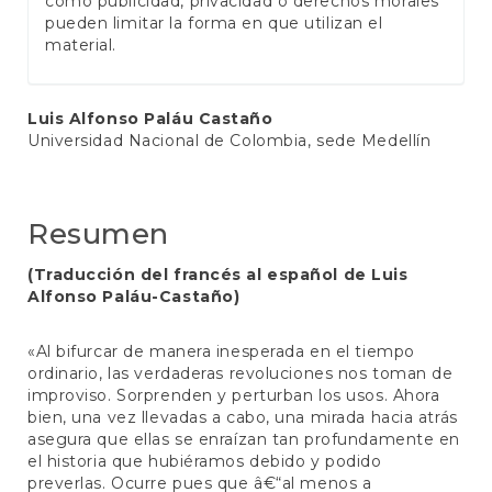
como publicidad, privacidad o derechos morales
pueden limitar la forma en que utilizan el
material.
Contenido
Luis Alfonso Paláu Castaño
Universidad Nacional de Colombia, sede Medellín
principal
del
artículo
Resumen
(Traducción del francés al español de Luis
Alfonso Paláu-Castaño)
«Al bifurcar de manera inesperada en el tiempo
ordinario, las verdaderas revoluciones nos toman de
improviso. Sorprenden y perturban los usos. Ahora
bien, una vez llevadas a cabo, una mirada hacia atrás
asegura que ellas se enraízan tan profundamente en
el historia que hubiéramos debido y podido
preverlas. Ocurre pues que â€“al menos a