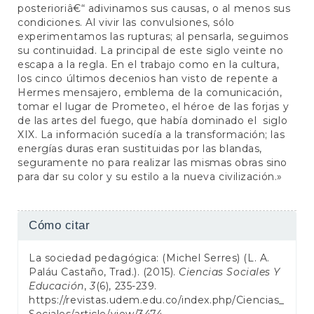
posterioriâ€“ adivinamos sus causas, o al menos sus
condiciones. Al vivir las convulsiones, sólo
experimentamos las rupturas; al pensarla, seguimos
su continuidad. La principal de este siglo veinte no
escapa a la regla. En el trabajo como en la cultura,
los cinco últimos decenios han visto de repente a
Hermes mensajero, emblema de la comunicación,
tomar el lugar de Prometeo, el héroe de las forjas y
de las artes del fuego, que había dominado el siglo
XIX. La información sucedía a la transformación; las
energías duras eran sustituidas por las blandas,
seguramente no para realizar las mismas obras sino
para dar su color y su estilo a la nueva civilización.»
Detalles
Cómo citar
del
La sociedad pedagógica: (Michel Serres) (L. A.
artículo
Paláu Castaño, Trad.). (2015).
Ciencias Sociales Y
Educación
,
3
(6), 235-239.
https://revistas.udem.edu.co/index.php/Ciencias_