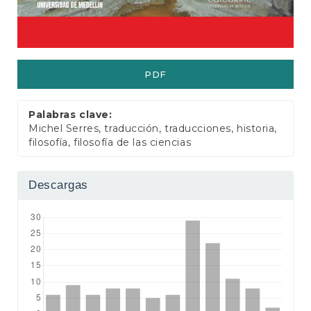
e
r
a
l
PDF
Palabras clave:
Michel Serres, traducción, traducciones, historia,
filosofía, filosofía de las ciencias
Descargas