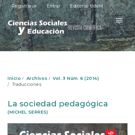
N
Registrarse
Entrar
Editorial UdeM
a
v
e
Toggle
g
navigati
a
c
i
ó
n
p
r
i
Inicio
Archivos
Vol. 3 Núm. 6 (2014)
n
Traducciones
c
i
p
La sociedad pedagógica
a
l
(MICHEL SERRES)
C
o
Barra
n