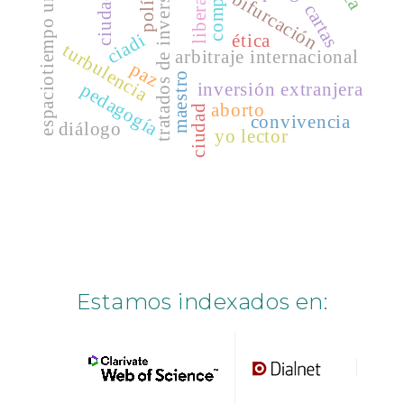
espaciotiempo urbano
liberación
tratados de inversión
política
bifurcación
Harvard Library
cartas
JournalTOCs
ciadi
ética
turbulencia
arbitraje internacional
Qualis Capes
paz
maestro
inversión extranjera
pedagogía
OEI
aborto
ciudad
convivencia
diálogo
yo lector
Estamos indexados en: