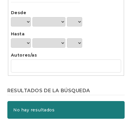
t
e
n
Desde
i
d
o
Hasta
p
r
i
n
Autores/as
c
i
p
a
l
B
RESULTADOS DE LA BÚSQUEDA
a
r
r
No hay resultados
a
l
a
t