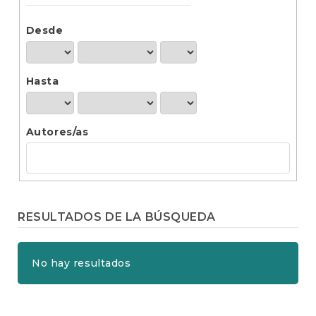
t
e
n
Desde
i
d
o
Hasta
p
r
i
n
Autores/as
c
i
p
a
l
B
RESULTADOS DE LA BÚSQUEDA
a
r
r
No hay resultados
a
l
a
t