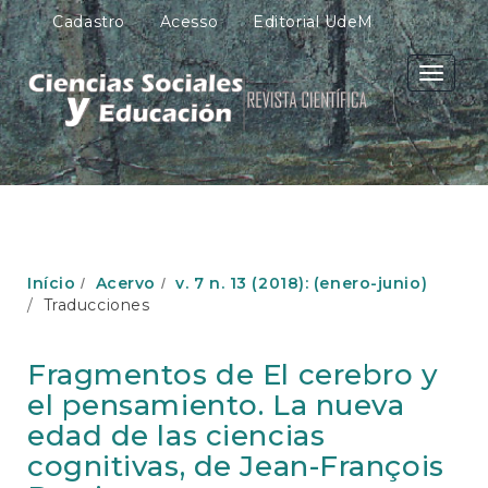
N
Cadastro
Acesso
Editorial UdeM
a
v
e
Toggle
g
navigati
a
ç
ã
o
P
r
i
n
Início
Acervo
v. 7 n. 13 (2018): (enero-junio)
c
Traducciones
i
p
a
Fragmentos de El cerebro y
l
el pensamiento. La nueva
C
o
edad de las ciencias
n
cognitivas, de Jean-François
t