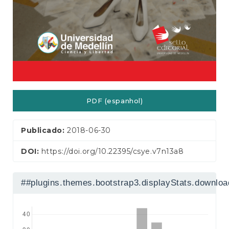
a
l
PDF (espanhol)
Publicado:
2018-06-30
DOI:
https://doi.org/10.22395/csye.v7n13a8
##plugins.themes.bootstrap3.displayStats.downlo