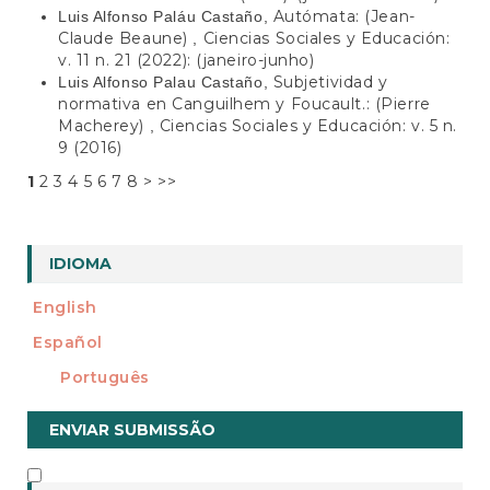
Autómata: (Jean-
Luis Alfonso Paláu Castaño,
Claude Beaune)
Ciencias Sociales y Educación:
,
v. 11 n. 21 (2022): (janeiro-junho)
Subjetividad y
Luis Alfonso Palau Castaño,
normativa en Canguilhem y Foucault.: (Pierre
Macherey)
Ciencias Sociales y Educación: v. 5 n.
,
9 (2016)
1
2
3
4
5
6
7
8
>
>>
IDIOMA
English
Español
Português
Enviar
ENVIAR SUBMISSÃO
Submissão
INFORMAÇÃO