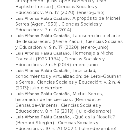
antropoceno.: (Chistophe Bonneuil y Jean-
Baptiste Fressoz)
Ciencias Sociales y
,
Educación: v. 9 n. 17 (2020): (enero-junio)
A propósito de Michel
Luis Alfonso Paláu Castaño,
Serres (Agen, 1930)
Ciencias Sociales y
,
Educación: v. 3 n. 6 (2014)
La discreción o el arte
Luis Alfonso Paláu Castaño,
de desaparecer.: (Pierre Zaoui)
Ciencias Sociales
,
y Educación: v. 9 n. 17 (2020): (enero-junio)
Homenaje a Michel
Luis Alfonso Palau Castaño,
Foucault (1926-1984)
Ciencias Sociales y
,
Educación: v. 3 n. 5 (2014): enero-junio
Tecnicidad,
Luis Alfonso Paláu Castaño,
conocimientos y virtualización; de Leroi-Gourhan
a Serres
Ciencias Sociales y Educación: v. 2 n. 4
,
(2013): julio-diciembre
Michel Serres,
Luis Alfonso Paláu Castaño,
historiador de las ciencias.: (Bernadette
Bensaude-Vincent)
Ciencias Sociales y
,
Educación: v. 8 n. 16 (2019): (julio-diciembre)
¿Qué es la filosofía?
Luis Alfonso Paláu Castaño,
(Bernard Stiegler)
Ciencias Sociales y
,
Educación: v. 10 n. 20 (2021): (julho-dezembro)