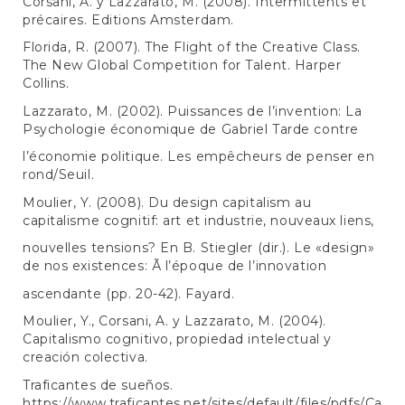
Corsani, A. y Lazzarato, M. (2008). Intermittents et
précaires. Editions Amsterdam.
Florida, R. (2007). The Flight of the Creative Class.
The New Global Competition for Talent. Harper
Collins.
Lazzarato, M. (2002). Puissances de l’invention: La
Psychologie économique de Gabriel Tarde contre
l’économie politique. Les empêcheurs de penser en
rond/Seuil.
Moulier, Y. (2008). Du design capitalism au
capitalisme cognitif: art et industrie, nouveaux liens,
nouvelles tensions? En B. Stiegler (dir.). Le «design»
de nos existences: Ã l’époque de l’innovation
ascendante (pp. 20-42). Fayard.
Moulier, Y., Corsani, A. y Lazzarato, M. (2004).
Capitalismo cognitivo, propiedad intelectual y
creación colectiva.
Traficantes de sueños.
https://www.traficantes.net/sites/default/files/pdfs/Ca