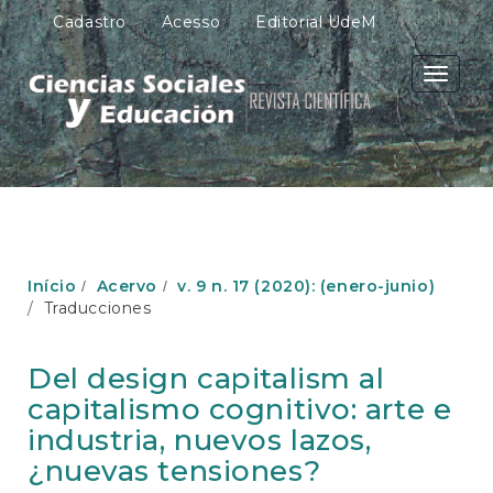
N
Cadastro
Acesso
Editorial UdeM
a
v
e
Toggle
g
navigati
a
ç
ã
o
P
r
i
n
Início
Acervo
v. 9 n. 17 (2020): (enero-junio)
c
Traducciones
i
p
a
Del design capitalism al
l
capitalismo cognitivo: arte e
C
o
industria, nuevos lazos,
n
¿nuevas tensiones?
t