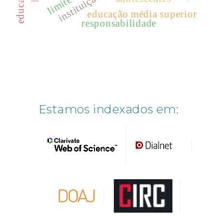
educação
instituição
limite
educação média superior
responsabilidade
Estamos indexados em: