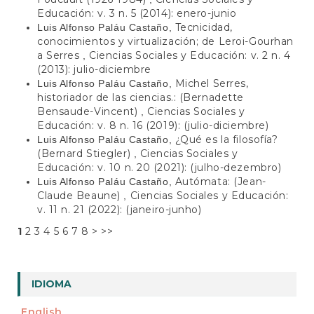
Educación: v. 3 n. 5 (2014): enero-junio
Tecnicidad,
Luis Alfonso Paláu Castaño,
conocimientos y virtualización; de Leroi-Gourhan
a Serres
Ciencias Sociales y Educación: v. 2 n. 4
,
(2013): julio-diciembre
Michel Serres,
Luis Alfonso Paláu Castaño,
historiador de las ciencias.: (Bernadette
Bensaude-Vincent)
Ciencias Sociales y
,
Educación: v. 8 n. 16 (2019): (julio-diciembre)
¿Qué es la filosofía?
Luis Alfonso Paláu Castaño,
(Bernard Stiegler)
Ciencias Sociales y
,
Educación: v. 10 n. 20 (2021): (julho-dezembro)
Autómata: (Jean-
Luis Alfonso Paláu Castaño,
Claude Beaune)
Ciencias Sociales y Educación:
,
v. 11 n. 21 (2022): (janeiro-junho)
1
2
3
4
5
6
7
8
>
>>
IDIOMA
English