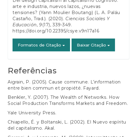
Del design capitalism al capitalismo cognitivo:
artigo
arte e industria, nuevos lazos, ¿nuevas
tensiones? (Yann Moulier Boutang) (L. A. Paláu
Castaño, Trad.). (2020).
Ciencias Sociales Y
Educación
,
9
(17), 339-349.
https://doi.org/10.22395/csye.v9n17a16
Formatos de Citação
Baixar Citação
Referências
Aigrain, P. (2005). Cause commune. L’information
entre bien commun et propiété. Fayard.
Benkler, Y. (2007). The Wealth of Networks. How
Social Production Transforms Markets and Freedom.
Yale University Press.
Chiapello, É. y Boltanski, L. (2002). El Nuevo espíritu
del capitalismo. Akal.