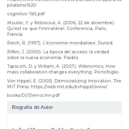
pitalismo%20
cognitivo-TdS.pdf
Moulier, Y. y Rébiscoul, A. (2006, 22 de diciembre).
Qu’est ce que l’immatériel. Conferencia, París,
Francia.
Reich, R. (1997). L’économie mondialisee. Dunod.
Rifkin, J. (2000). La época del acceso: la verdad
sobre la nueva economía. Paidós.
Tapscott, D. y William, A. (2007). Wikinomics, How
mass collaboration changes everything. Portofoglio.
Von Hippel, E. (2005). Democratizing Innovation. The
MIT Press.
https://web.mit.edu/evhippel/www/
books/DI/DemocInn.pdf
Biografia do Autor