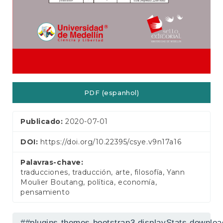
a
l
PDF (espanhol)
Publicado:
2020-07-01
DOI:
https://doi.org/10.22395/csye.v9n17a16
Palavras-chave:
traducciones, traducción, arte, filosofía, Yann
Moulier Boutang, política, economía,
pensamiento
##plugins.themes.bootstrap3.displayStats.downlo