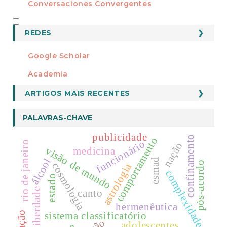
Conversaciones Convergentes
REDES
REDES
Google Scholar
Academia
ARTIGOS MAIS RECENTES
PALAVRAS-CHAVE
publicidade
confinamento
comportamento
funcionário
rio de janeiro
nação
visão de mundo
medicina
álcool
esmad
pós-acordo
cosmologia
astrologia
complexidade
estado
liberdade
canto
hermenêutica
sistema classificatório
adolescentes