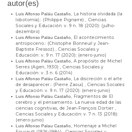
autor(es)
La historia olvidada (la
Luis Alfonso Paláu Castaño,
lobotomía).: (Philippe Pignarre)
Ciencias
,
Sociales y Educación: v. 9 n. 18 (2020): (julho-
dezembro)
El acontecimiento
Luis Alfonso Paláu Castaño,
antropoceno.: (Chistophe Bonneuil y Jean-
Baptiste Fressoz)
Ciencias Sociales y
,
Educación: v. 9 n. 17 (2020): (enero-junio)
A propósito de Michel
Luis Alfonso Paláu Castaño,
Serres (Agen, 1930)
Ciencias Sociales y
,
Educación: v. 3 n. 6 (2014)
La discreción o el arte
Luis Alfonso Paláu Castaño,
de desaparecer.: (Pierre Zaoui)
Ciencias Sociales
,
y Educación: v. 9 n. 17 (2020): (enero-junio)
Fragmentos de El
Luis Alfonso Paláu Castaño,
cerebro y el pensamiento. La nueva edad de las
ciencias cognitivas, de Jean-François Dortier
,
Ciencias Sociales y Educación: v. 7 n. 13 (2018):
(enero-junio)
Homenaje a Michel
Luis Alfonso Palau Castaño,
Foucault (1926-1984)
Ciencias Sociales y
,