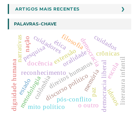
ARTIGOS MAIS RECENTES
PALAVRAS-CHAVE
filosofia
cuidados
cuidadores
narrativas
nação
democracia
ética
pesquisa
extensão
oralidade
crônicas
literatura infantil
dignidade humana
direitos humanos
docência
democracia liberal
escola
memória
reconhecimento
discurso político
colômbia
metodologia
estado
paz
idosos
pós-conflito
o outro
mito político