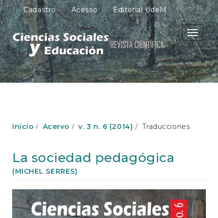
N
Cadastro
Acesso
Editorial UdeM
a
v
e
Toggle
g
navigati
a
ç
ã
o
P
r
i
n
Início
Acervo
v. 3 n. 6 (2014)
Traducciones
c
i
p
La sociedad pedagógica
a
l
(MICHEL SERRES)
C
o
Barra
n
lateral
t