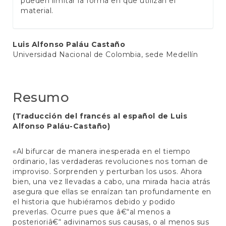
pueden limitar la forma en que utilizan el
material.
Conteúdo
Luis Alfonso Paláu Castaño
Universidad Nacional de Colombia, sede Medellín
do
artigo
principal
Resumo
(Traducción del francés al español de Luis
Alfonso Paláu-Castaño)
«Al bifurcar de manera inesperada en el tiempo
ordinario, las verdaderas revoluciones nos toman de
improviso. Sorprenden y perturban los usos. Ahora
bien, una vez llevadas a cabo, una mirada hacia atrás
asegura que ellas se enraízan tan profundamente en
el historia que hubiéramos debido y podido
preverlas. Ocurre pues que â€“al menos a
posterioriâ€“ adivinamos sus causas, o al menos sus