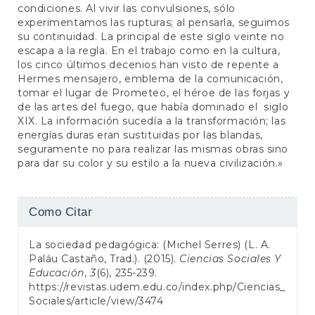
condiciones. Al vivir las convulsiones, sólo
experimentamos las rupturas; al pensarla, seguimos
su continuidad. La principal de este siglo veinte no
escapa a la regla. En el trabajo como en la cultura,
los cinco últimos decenios han visto de repente a
Hermes mensajero, emblema de la comunicación,
tomar el lugar de Prometeo, el héroe de las forjas y
de las artes del fuego, que había dominado el siglo
XIX. La información sucedía a la transformación; las
energías duras eran sustituidas por las blandas,
seguramente no para realizar las mismas obras sino
para dar su color y su estilo a la nueva civilización.»
Detalhes
Como Citar
do
La sociedad pedagógica: (Michel Serres) (L. A.
artigo
Paláu Castaño, Trad.). (2015).
Ciencias Sociales Y
Educación
,
3
(6), 235-239.
https://revistas.udem.edu.co/index.php/Ciencias_
Sociales/article/view/3474