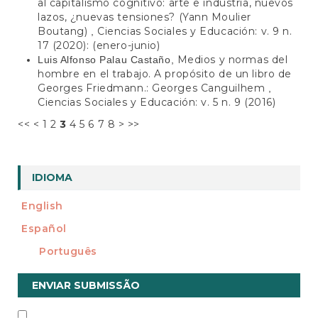
al capitalismo cognitivo: arte e industria, nuevos
lazos, ¿nuevas tensiones? (Yann Moulier
Boutang)
Ciencias Sociales y Educación: v. 9 n.
,
17 (2020): (enero-junio)
Medios y normas del
Luis Alfonso Palau Castaño,
hombre en el trabajo. A propósito de un libro de
Georges Friedmann.: Georges Canguilhem
,
Ciencias Sociales y Educación: v. 5 n. 9 (2016)
<<
<
1
2
3
4
5
6
7
8
>
>>
IDIOMA
English
Español
Português
Enviar
ENVIAR SUBMISSÃO
Submissão
INFORMAÇÃO