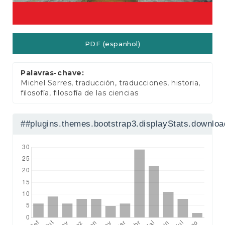
a
l
PDF (espanhol)
Palavras-chave:
Michel Serres, traducción, traducciones, historia,
filosofía, filosofía de las ciencias
##plugins.themes.bootstrap3.displayStats.downlo