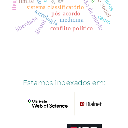
conflito social
visão de mundo
limite
sistema classificatório
astrologia
pós-acordo
canto
liberdade
medicina
álcool
conflito político
Estamos indexados em: