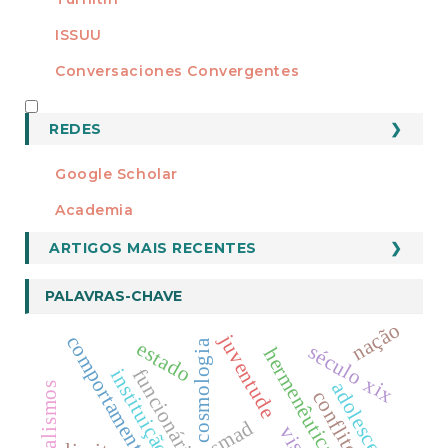
ISSUU
Conversaciones Convergentes
REDES
REDES
Google Scholar
Academia
ARTIGOS MAIS RECENTES
PALAVRAS-CHAVE
nação
juventude
comportamento
estado
cosmologia
século xix
hermenêutica
funcionário
instituição
adolescentes
ilegalismos
esmad