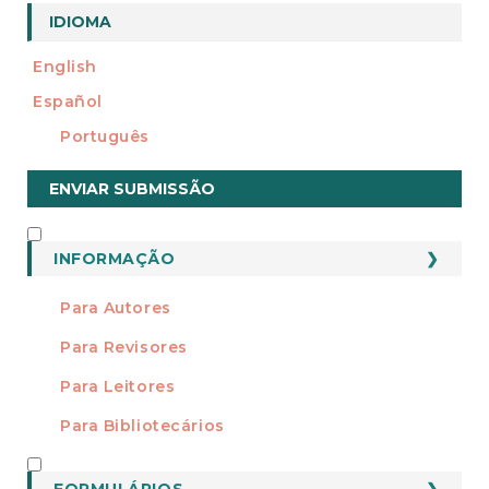
a
IDIOMA
l
English
Español
Português
Enviar
ENVIAR SUBMISSÃO
Submissão
INFORMAÇÃO
INFORMAÇÃO
Para Autores
Para Revisores
Para Leitores
Para Bibliotecários
FORMATOS
FORMULÁRIOS