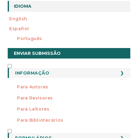
a
IDIOMA
l
English
Español
Português
Enviar
ENVIAR SUBMISSÃO
Submissão
INFORMAÇÃO
INFORMAÇÃO
Para Autores
Para Revisores
Para Leitores
Para Bibliotecários
FORMATOS
FORMULÁRIOS