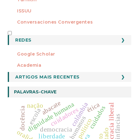
ISSUU
Conversaciones Convergentes
REDES
REDES
Google Scholar
Academia
ARTIGOS MAIS RECENTES
PALAVRAS-CHAVE
abacate
dignidade humana
ética
colômbia
nação
democracia liberal
cuidados
docência
cuidadores
escola
infâncias
direitos humanos
democracia
estado
oralidade
liberdade