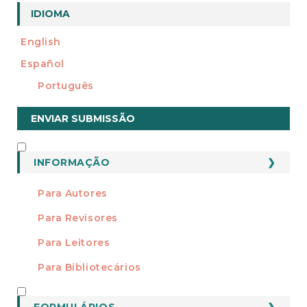
a
IDIOMA
l
English
Español
Português
Enviar
ENVIAR SUBMISSÃO
Submissão
INFORMAÇÃO
INFORMAÇÃO
Para Autores
Para Revisores
Para Leitores
Para Bibliotecários
FORMATOS
FORMULÁRIOS