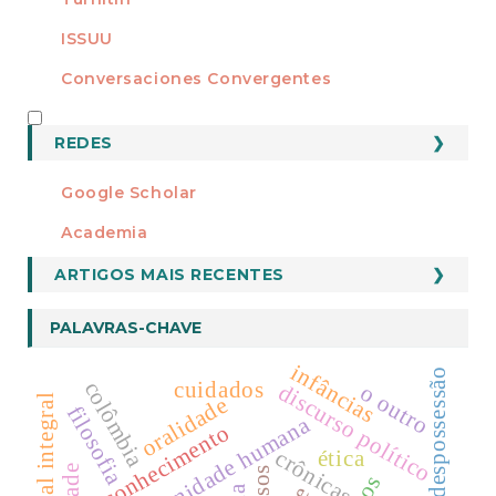
ISSUU
Conversaciones Convergentes
REDES
REDES
Google Scholar
Academia
ARTIGOS MAIS RECENTES
PALAVRAS-CHAVE
infâncias
despossessão
cuidados
colômbia
discurso político
o outro
oralidade
filosofia
dignidade humana
reconhecimento
crônicas
ética