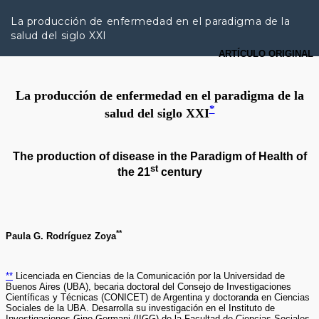
R
e
La producción de enfermedad en el paradigma de la
t
salud del siglo XXI
u
r
n
t
o
A
r
t
i
c
l
e
D
e
t
a
i
l
s