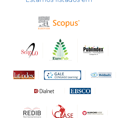
BASE
CIRC
HAPI
DRJI
DARDO
Biblat
MIAR
Sapiens Research
HESBURGH
Gale Cengage Learning