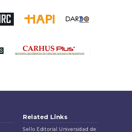
DARDO
Biblat
MIAR
Sapiens Research
HESBURGH
Gale Cengage Learning
CAPES
Related Links
Sello Editorial Universidad de