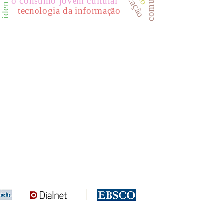
o consumo jovem cultural
tecnologia da informação
REDIB
CLASE
ULRICH WEB
DOAJ
ERIH PLUS
BASE
CIRC
HAPI
DRJI