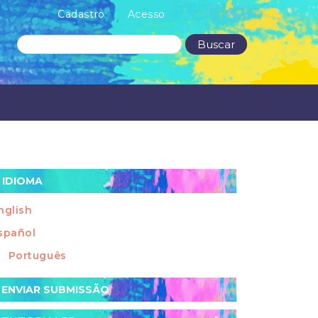
Cadastro
Acesso
Buscar
IDIOMA
nglish
spañol
Português
nviar
ENVIAR SUBMISSÃO
ubmissão