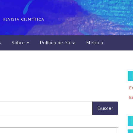
s
Sobre
Política de ética
Metrica
E
E
E
S