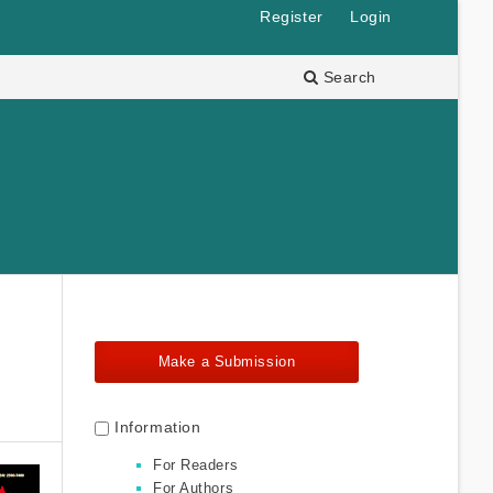
Register
Login
Search
Make a Submission
Information
For Readers
For Authors