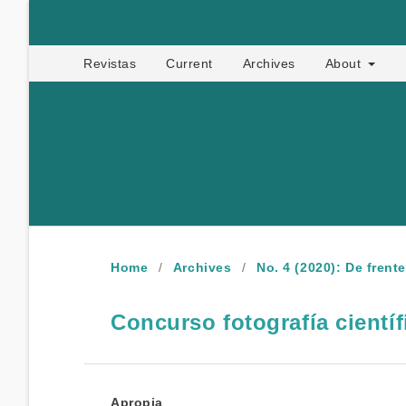
Apropia
Revistas
Current
Archives
About
Home
/
Archives
/
No. 4 (2020): De frent
Concurso fotografía científ
Apropia