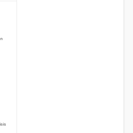
en
sis