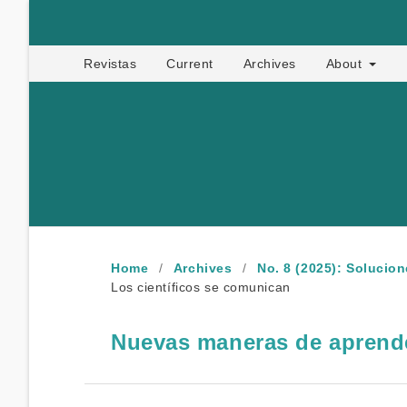
Apropia
Revistas
Current
Archives
About
Home
/
Archives
/
No. 8 (2025): Solucio
Los científicos se comunican
Nuevas maneras de aprende