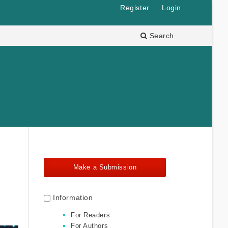
Register
Login
Search
Make a Submission
Information
For Readers
For Authors