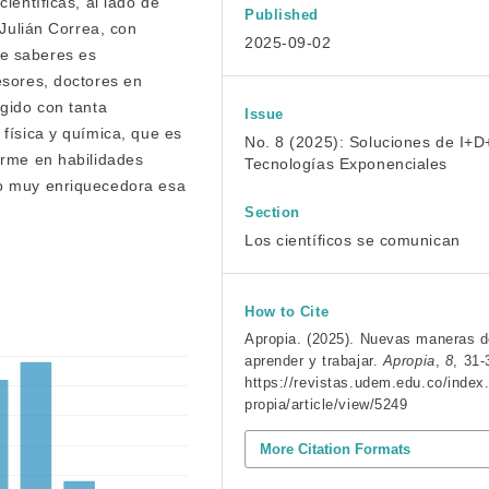
ientíficas, al lado de
Published
 Julián Correa, con
2025-09-02
e saberes es
esores, doctores en
ogido con tanta
Issue
 física y química, que es
No. 8 (2025): Soluciones de I+D
erme en habilidades
Tecnologías Exponenciales
do muy enriquecedora esa
Section
Los científicos se comunican
How to Cite
Apropia. (2025). Nuevas maneras 
aprender y trabajar.
Apropia
,
8
, 31-
https://revistas.udem.edu.co/index
propia/article/view/5249
More Citation Formats