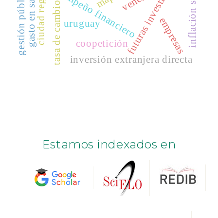
inflación subyacente
futuras investigaciones,
gestión públicam
desempeño financiero
ciudad región
gasto en salud
tasa de cambio
DOAJ
empresas
ABI/Inform
uruguay
ProQuest
coopetición
inversión extranjera directa
Estamos indexados en