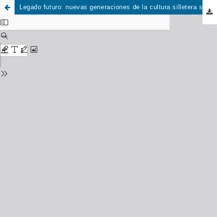
Legado futuro: nuevas generaciones de la cultura silletera sistematización del proceso para la creación del proyecto documental