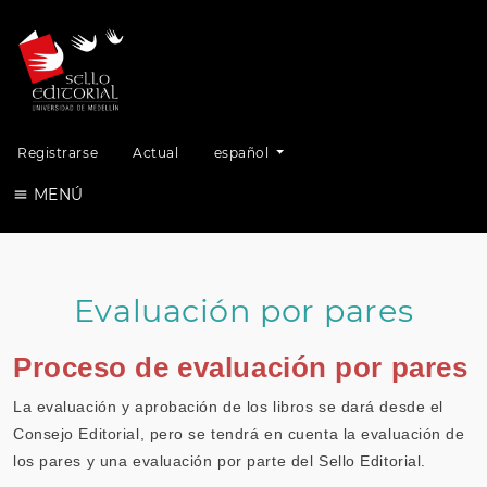
Cambiar el idioma. El idioma actual es
Registrarse
Actual
español
MENÚ
Evaluación por pares
Proceso de evaluación por pares
La evaluación y aprobación de los libros se dará desde el
Consejo Editorial, pero se tendrá en cuenta la evaluación de
los pares y una evaluación por parte del Sello Editorial.