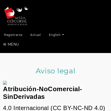
Change the language. The current lang
Registrarse
Actual
English
MENU
Aviso legal
Atribución-NoComercial-
SinDerivadas
4.0 Internacional (CC BY-NC-ND 4.0)