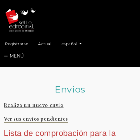
Cambiar el idioma. El idioma actual es
Registrarse
Actual
español
MENÚ
Envios
Realiza un nuevo envio
Ver sus envios pendientes
Lista de comprobación para la