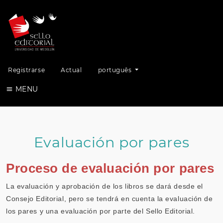
Alterar o idioma. O idioma atual é:
Registrarse
Actual
português
MENU
Evaluación por pares
Proceso de evaluación por pares
La evaluación y aprobación de los libros se dará desde el
Consejo Editorial, pero se tendrá en cuenta la evaluación de
los pares y una evaluación por parte del Sello Editorial.