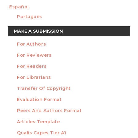
Español
Português
Make
MAKE A SUBMISSION
a
For Authors
Submission
INFORMATION
For Reviewers
For Readers
For Librarians
Transfer Of Copyright
TEMPLATES
Evaluation Format
Peers And Authors Format
Articles Template
Qualis Capes Tier A1
INDEXED