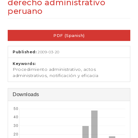
derecho administrativo
e
n
peruano
t
S
i
Article
d
PDF (Spanish)
Sidebar
e
b
a
Published:
2009-03-20
r
Keywords:
Procedimiento administrativo, actos
administrativos, notificación y eficacia
Downloads