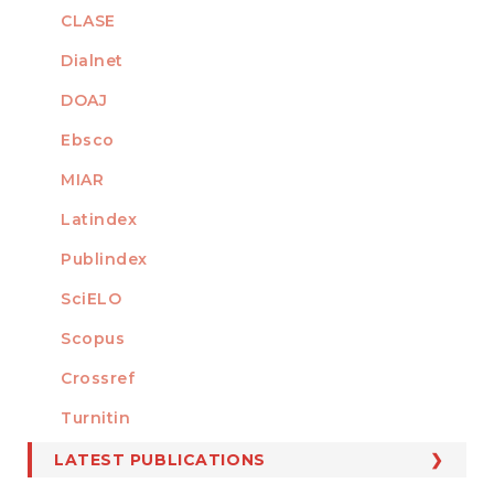
CLASE
Dialnet
DOAJ
Ebsco
MIAR
Latindex
Publindex
SciELO
Scopus
Crossref
MEMBER OF
Turnitin
LATEST PUBLICATIONS