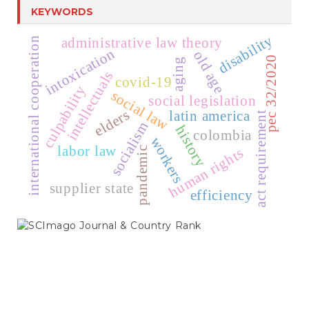
KEYWORDS
disability
administrative law theory
international cooperation
intoxication
old age
pec 32/2020
aging
intellectuals
covid-19
culpability
social law
social legislation
elders
latin america
act requirement
socialism
history
colombia
workers
labor law
human rights
pandemic
supplier state
efficiency
SCIMAGO