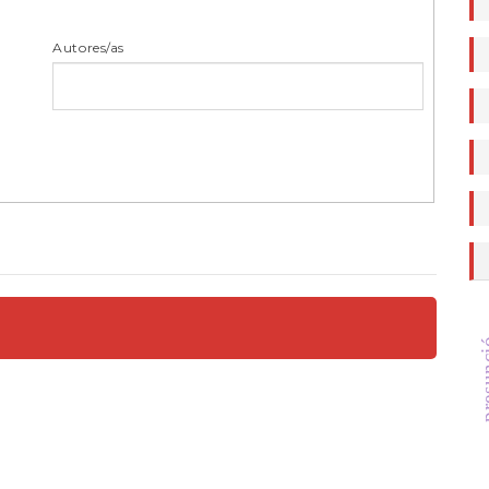
a
Autores/as
presu
p