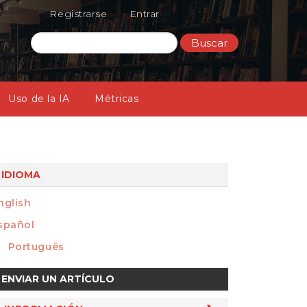
Registrarse
Entrar
Buscar
Uso de la IA
Métricas
IDIOMA
nglish
spañol
Português
nviar
ENVIAR UN ARTÍCULO
n