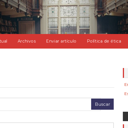
tual
Archivos
Enviar artículo
Política de ética
E
E
E
u