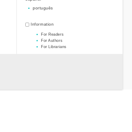
português
Information
For Readers
For Authors
For Librarians