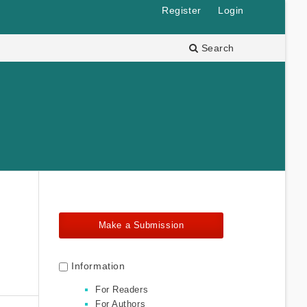
Register
Login
Search
Make a Submission
Information
For Readers
For Authors