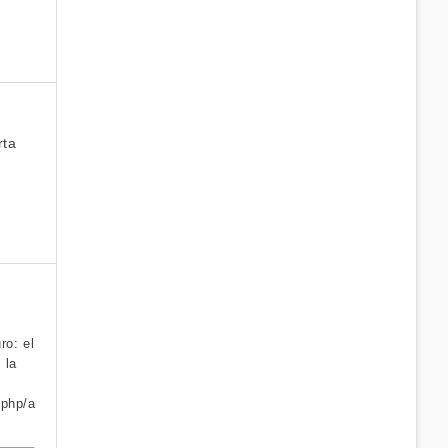
rta
ro: el
 la
.php/a