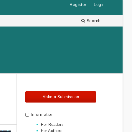
Register
Login
Search
Make a Submission
Information
For Readers
For Authors