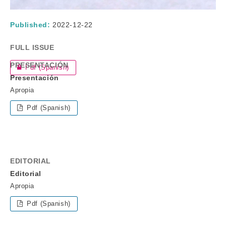
Published:
2022-12-22
FULL ISSUE
PRESENTACIÓN
Pdf (Spanish)
Presentación
Apropia
Pdf (Spanish)
EDITORIAL
Editorial
Apropia
Pdf (Spanish)