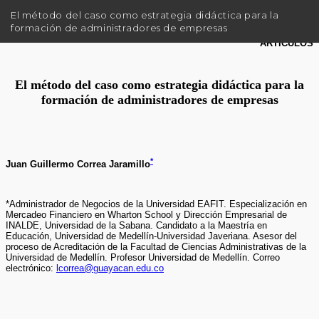
R
El método del caso como estrategia didáctica para la
e
formación de administradores de empresas
t
u
r
n
t
o
A
r
t
i
c
l
e
D
e
t
a
i
l
s