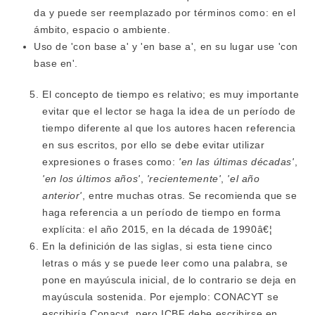
da y puede ser reemplazado por términos como: en el
ámbito, espacio o ambiente.
Uso de 'con base a' y 'en base a', en su lugar use 'con
base en'.
El concepto de tiempo es relativo; es muy importante
evitar que el lector se haga la idea de un período de
tiempo diferente al que los autores hacen referencia
en sus escritos, por ello se debe evitar utilizar
expresiones o frases como:
'en las últimas décadas'
,
'en los últimos años'
,
'recientemente'
,
'el año
anterior'
, entre muchas otras. Se recomienda que se
haga referencia a un período de tiempo en forma
explícita: el año 2015, en la década de 1990â€¦
En la definición de las siglas, si esta tiene cinco
letras o más y se puede leer como una palabra, se
pone en mayúscula inicial, de lo contrario se deja en
mayúscula sostenida. Por ejemplo: CONACYT se
escribiría Conacyt, pero ICBF debe escribirse en