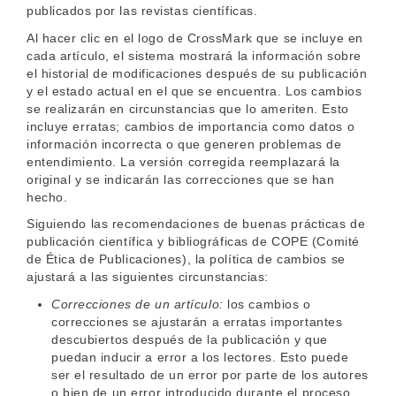
e
publicados por las revistas científicas.
n
t
Al hacer clic en el logo de CrossMark que se incluye en
S
cada artículo, el sistema mostrará la información sobre
i
el historial de modificaciones después de su publicación
d
y el estado actual en el que se encuentra. Los cambios
e
se realizarán en circunstancias que lo ameriten. Esto
b
incluye erratas; cambios de importancia como datos o
a
información incorrecta o que generen problemas de
r
entendimiento. La versión corregida reemplazará la
original y se indicarán las correcciones que se han
hecho.
Siguiendo las recomendaciones de buenas prácticas de
publicación científica y bibliográficas de COPE (Comité
de Ética de Publicaciones), la política de cambios se
ajustará a las siguientes circunstancias:
Correcciones de un artículo:
los cambios o
correcciones se ajustarán a erratas importantes
descubiertos después de la publicación y que
puedan inducir a error a los lectores. Esto puede
ser el resultado de un error por parte de los autores
o bien de un error introducido durante el proceso