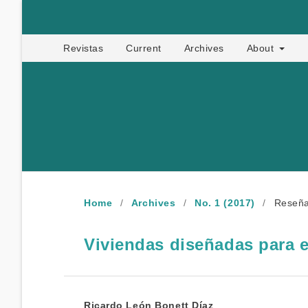
Apropia
Revistas
Current
Archives
About
Home
/
Archives
/
No. 1 (2017)
/
Reseñ
Viviendas diseñadas para e
Ricardo León Bonett Díaz