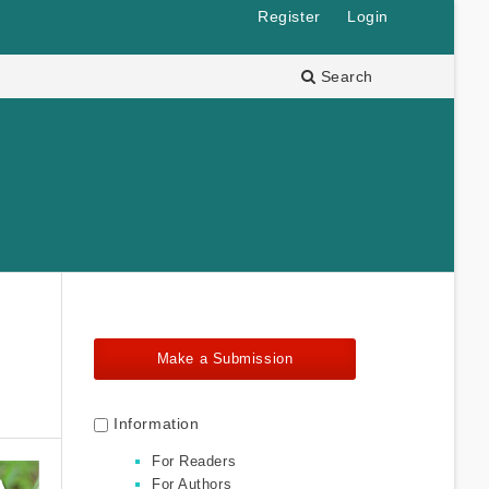
Register
Login
Search
Make a Submission
Information
For Readers
For Authors