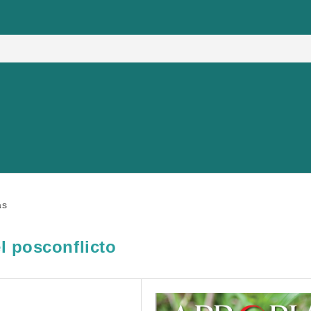
as
l posconflicto