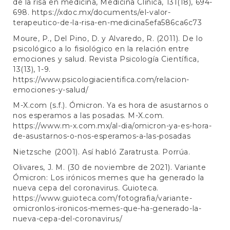
de la risa en medicina, Medicina Clínica, 131(18), 694-
698.
https://xdoc.mx/documents/el-valor-
terapeutico-de-la-risa-en-medicina5efa586ca6c73
Moure, P., Del Pino, D. y Alvaredo, R. (2011). De lo
psicológico a lo fisiológico en la relación entre
emociones y salud. Revista Psicología Científica,
13(13), 1-9.
https://www.psicologiacientifica.com/relacion-
emociones-y-salud/
M-X.com (s.f.). Ómicron. Ya es hora de asustarnos o
nos esperamos a las posadas. M-X.com.
https://www.m-x.com.mx/al-dia/omicron-ya-es-hora-
de-asustarnos-o-nos-esperamos-a-las-posadas
Nietzsche (2001). Así habló Zaratrusta. Porrúa.
Olivares, J. M. (30 de noviembre de 2021). Variante
Ómicron: Los irónicos memes que ha generado la
nueva cepa del coronavirus. Guioteca.
https://www.guioteca.com/fotografia/variante-
omicronlos-ironicos-memes-que-ha-generado-la-
nueva-cepa-del-coronavirus/