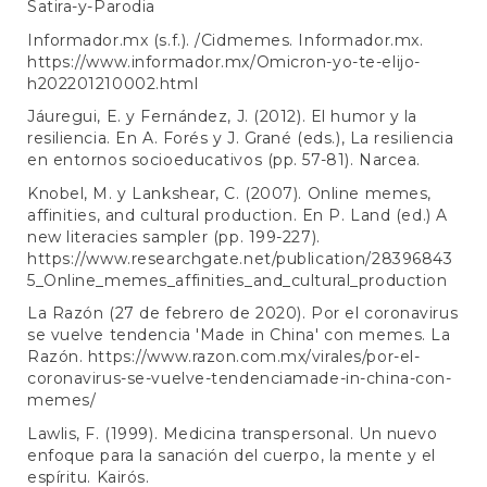
Satira-y-Parodia
Informador.mx (s.f.). /Cidmemes. Informador.mx.
https://www.informador.mx/Omicron-yo-te-elijo-
h202201210002.html
Jáuregui, E. y Fernández, J. (2012). El humor y la
resiliencia. En A. Forés y J. Grané (eds.), La resiliencia
en entornos socioeducativos (pp. 57-81). Narcea.
Knobel, M. y Lankshear, C. (2007). Online memes,
affinities, and cultural production. En P. Land (ed.) A
new literacies sampler (pp. 199-227).
https://www.researchgate.net/publication/28396843
5_Online_memes_affinities_and_cultural_production
La Razón (27 de febrero de 2020). Por el coronavirus
se vuelve tendencia 'Made in China' con memes. La
Razón.
https://www.razon.com.mx/virales/por-el-
coronavirus-se-vuelve-tendenciamade-in-china-con-
memes/
Lawlis, F. (1999). Medicina transpersonal. Un nuevo
enfoque para la sanación del cuerpo, la mente y el
espíritu. Kairós.