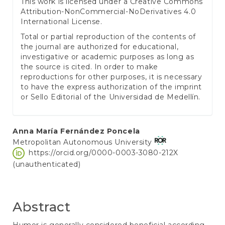
This work is licensed under a
Creative Commons
Attribution-NonCommercial-NoDerivatives 4.0
International License
.
Total or partial reproduction of the contents of
the journal are authorized for educational,
investigative or academic purposes as long as
the source is cited. In order to make
reproductions for other purposes, it is necessary
to have the express authorization of the imprint
or Sello Editorial of the Universidad de Medellín.
Main
Anna María Fernández Poncela
Metropolitan Autonomous University
Article
https://orcid.org/0000-0003-3080-212X
Content
(unauthenticated)
Abstract