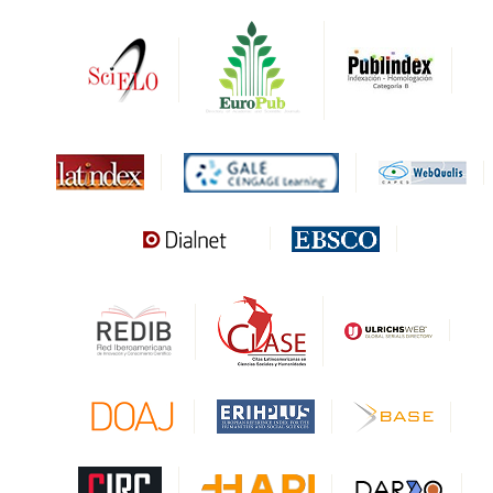
DRJI
DARDO
Biblat
MIAR
Sapiens Research
HESBURGH
Gale Cengage Learning
CAPES