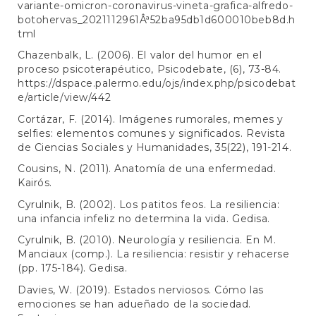
variante-omicron-coronavirus-vineta-grafica-alfredo-
botohervas_2021112961Âª52ba95db1d600010beb8d.h
tml
Chazenbalk, L. (2006). El valor del humor en el
proceso psicoterapéutico, Psicodebate, (6), 73-84.
https://dspace.palermo.edu/ojs/index.php/psicodebat
e/article/view/442
Cortázar, F. (2014). Imágenes rumorales, memes y
selfies: elementos comunes y significados. Revista
de Ciencias Sociales y Humanidades, 35(22), 191-214.
Cousins, N. (2011). Anatomía de una enfermedad.
Kairós.
Cyrulnik, B. (2002). Los patitos feos. La resiliencia:
una infancia infeliz no determina la vida. Gedisa.
Cyrulnik, B. (2010). Neurología y resiliencia. En M.
Manciaux (comp.). La resiliencia: resistir y rehacerse
(pp. 175-184). Gedisa.
Davies, W. (2019). Estados nerviosos. Cómo las
emociones se han adueñado de la sociedad.