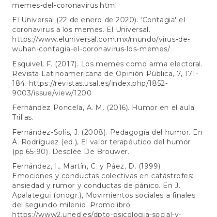
memes-del-coronavirus.html
El Universal (22 de enero de 2020). 'Contagia' el
coronavirus a los memes. El Universal.
https://www.eluniversal.com.mx/mundo/virus-de-
wuhan-contagia-el-coronavirus-los-memes/
Esquivel, F. (2017). Los memes como arma electoral.
Revista Latinoamericana de Opinión Pública, 7, 171-
184.
https://revistas.usal.es/index.php/1852-
9003/issue/view/1200
Fernández Poncela, A. M. (2016). Humor en el aula.
Trillas.
Fernández-Solís, J. (2008). Pedagogía del humor. En
Á. Rodríguez (ed.), El valor terapéutico del humor
(pp.65-90). Desclée De Brouwer.
Fernández, I., Martín, C. y Páez, D. (1999).
Emociones y conductas colectivas en catástrofes:
ansiedad y rumor y conductas de pánico. En J.
Apalategui (onogr.), Movimientos sociales a finales
del segundo milenio. Promolibro.
https://www2.uned.es/dpto-psicologia-social-y-