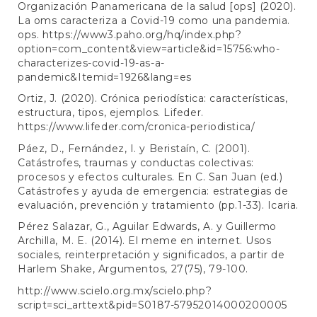
Organización Panamericana de la salud [ops] (2020).
La oms caracteriza a Covid-19 como una pandemia.
ops.
https://www3.paho.org/hq/index.php?
option=com_content&view=article&id=15756:who-
characterizes-covid-19-as-a-
pandemic&Itemid=1926&lang=es
Ortiz, J. (2020). Crónica periodística: características,
estructura, tipos, ejemplos. Lifeder.
https://www.lifeder.com/cronica-periodistica/
Páez, D., Fernández, I. y Beristaín, C. (2001).
Catástrofes, traumas y conductas colectivas:
procesos y efectos culturales. En C. San Juan (ed.)
Catástrofes y ayuda de emergencia: estrategias de
evaluación, prevención y tratamiento (pp.1-33). Icaria.
Pérez Salazar, G., Aguilar Edwards, A. y Guillermo
Archilla, M. E. (2014). El meme en internet. Usos
sociales, reinterpretación y significados, a partir de
Harlem Shake, Argumentos, 27(75), 79-100.
http://www.scielo.org.mx/scielo.php?
script=sci_arttext&pid=S0187-57952014000200005