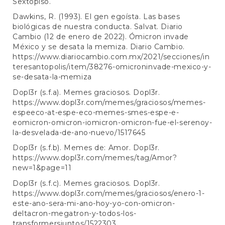
Sextopiso.
Dawkins, R. (1993). El gen egoísta. Las bases
biológicas de nuestra conducta. Salvat. Diario
Cambio (12 de enero de 2022). Ómicron invade
México y se desata la memiza. Diario Cambio.
https://www.diariocambio.com.mx/2021/secciones/in
teresantopolis/item/38276-omicroninvade-mexico-y-
se-desata-la-memiza
Dopl3r (s.f.a). Memes graciosos. Dopl3r.
https://www.dopl3r.com/memes/graciosos/memes-
espeeco-at-espe-eco-memes-smes-espe-e-
eomicron-omicron-iomicron-omicron-fue-el-serenoy-
la-desvelada-de-ano-nuevo/1517645
Dopl3r (s.f.b). Memes de: Amor. Dopl3r.
https://www.dopl3r.com/memes/tag/Amor?
new=1&page=11
Dopl3r (s.f.c). Memes graciosos. Dopl3r.
https://www.dopl3r.com/memes/graciosos/enero-1-
este-ano-sera-mi-ano-hoy-yo-con-omicron-
deltacron-megatron-y-todos-los-
transformersjuntos/1522303