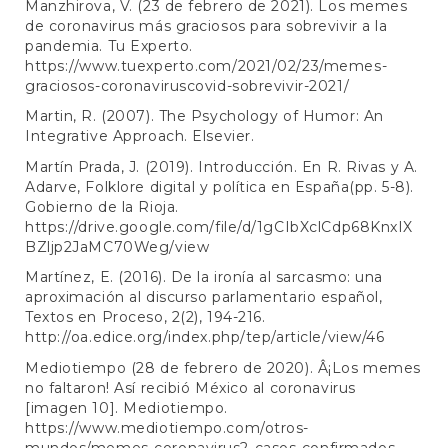
Manzhirova, V. (23 de febrero de 2021). Los memes
de coronavirus más graciosos para sobrevivir a la
pandemia. Tu Experto.
https://www.tuexperto.com/2021/02/23/memes-
graciosos-coronaviruscovid-sobrevivir-2021/
Martin, R. (2007). The Psychology of Humor: An
Integrative Approach. Elsevier.
Martín Prada, J. (2019). Introducción. En R. Rivas y A.
Adarve, Folklore digital y política en España(pp. 5-8).
Gobierno de la Rioja.
https://drive.google.com/file/d/1gCIbXclCdp68KnxIX
BZljp2JaMC70Weg/view
Martínez, E. (2016). De la ironía al sarcasmo: una
aproximación al discurso parlamentario español,
Textos en Proceso, 2(2), 194-216.
http://oa.edice.org/index.php/tep/article/view/46
Mediotiempo (28 de febrero de 2020). Â¡Los memes
no faltaron! Así recibió México al coronavirus
[imagen 10]. Mediotiempo.
https://www.mediotiempo.com/otros-
mundos/memes-coronavirus2-casos-confirmados-