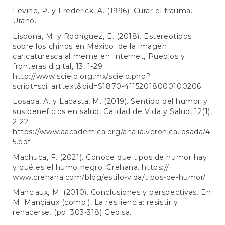
Levine, P. y Frederick, A. (1996). Curar el trauma.
Urano.
Lisbona, M. y Rodríguez, E. (2018). Estereotipos
sobre los chinos en México: de la imagen
caricaturesca al meme en Internet, Pueblos y
fronteras digital, 13, 1-29.
http://www.scielo.org.mx/scielo.php?
script=sci_arttext&pid=S1870-41152018000100206
Losada, A. y Lacasta, M. (2019). Sentido del humor y
sus beneficios en salud, Calidad de Vida y Salud, 12(1),
2-22.
https://www.aacademica.org/analia.veronica.losada/4
5.pdf
Machuca, F. (2021). Conoce que tipos de humor hay
y qué es el humo negro. Crehana. https://
www.crehana.com/blog/estilo-vida/tipos-de-humor/
Manciaux, M. (2010). Conclusiones y perspectivas. En
M. Manciaux (comp.), La resiliencia: resistir y
rehacerse. (pp. 303-318) Gedisa.