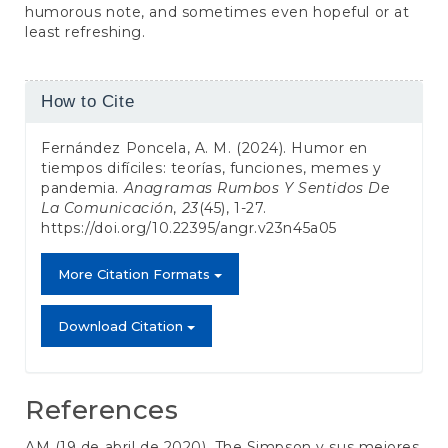
humorous note, and sometimes even hopeful or at
least refreshing.
Article
How to Cite
Details
Fernández Poncela, A. M. (2024). Humor en
tiempos difíciles: teorías, funciones, memes y
pandemia.
Anagramas Rumbos Y Sentidos De
La Comunicación
,
23
(45), 1-27.
https://doi.org/10.22395/angr.v23n45a05
More Citation Formats
Download Citation
References
AM (19 de abril de 2020). The Simpson y sus mejores