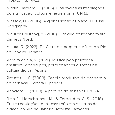
Intexto, 43, 14-23.
Martín-Barbero, J. (2003). Dos meios às mediações.
Comunicação, cultura e hegemonia. UFRJ.
Massey, D. (2008). A global sense of place. Cultural
Geography.
Moulier Boutang, Y. (2010). L’abeille et l’économiste.
Carnets Nord.
Moura, R. (2022). Tia Ciata e a pequena África no Rio
de Janeiro. Todavia.
Pereira de Sá, S. (2021). Música pop periférica
brasileira: videoclipes, performances e tretas na
cultura digital. Appris.
Prestes, L. C. (2009). Cadeia produtiva da economia
do carnaval. Editora E-papers.
Rancière, J. (2009). A partilha do sensível. Ed. 34.
Reia, J., Herschmann, M., & Fernandes, C. S. (2018).
Entre regulações e táticas: músicas nas ruas da
cidade do Rio de Janeiro. Revista Famecos.