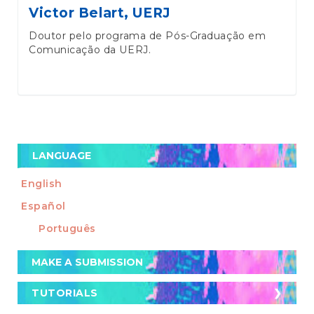
Victor Belart,
UERJ
Doutor pelo programa de Pós-Graduação em
Comunicação da UERJ.
LANGUAGE
English
Español
Português
Make
MAKE A SUBMISSION
a
Submission
TUTORIALS
TUTORIALS