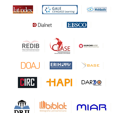
MIAR
Sapiens Research
HESBURGH
Gale Cengage Learning
CAPES