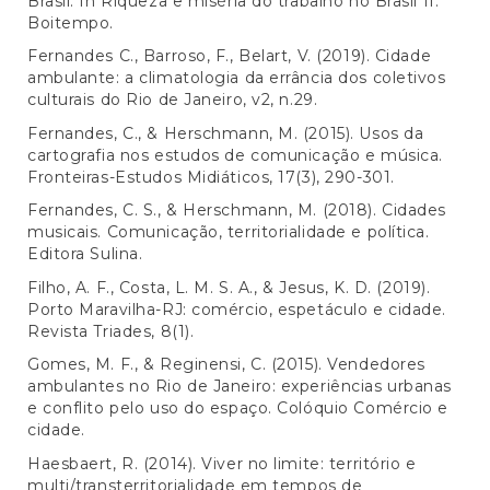
Brasil. In Riqueza e miséria do trabalho no Brasil II.
Boitempo.
Fernandes C., Barroso, F., Belart, V. (2019). Cidade
ambulante: a climatologia da errância dos coletivos
culturais do Rio de Janeiro, v2, n.29.
Fernandes, C., & Herschmann, M. (2015). Usos da
cartografia nos estudos de comunicação e música.
Fronteiras-Estudos Midiáticos, 17(3), 290-301.
Fernandes, C. S., & Herschmann, M. (2018). Cidades
musicais. Comunicação, territorialidade e política.
Editora Sulina.
Filho, A. F., Costa, L. M. S. A., & Jesus, K. D. (2019).
Porto Maravilha-RJ: comércio, espetáculo e cidade.
Revista Triades, 8(1).
Gomes, M. F., & Reginensi, C. (2015). Vendedores
ambulantes no Rio de Janeiro: experiências urbanas
e conflito pelo uso do espaço. Colóquio Comércio e
cidade.
Haesbaert, R. (2014). Viver no limite: território e
multi/transterritorialidade em tempos de