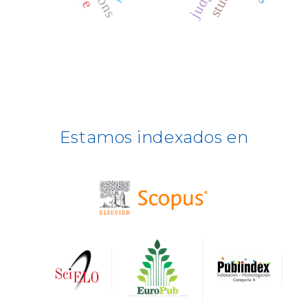
CLASE
ULRICH WEB
DOAJ
ERIH PLUS
Estamos indexados en
BASE
CIRC
HAPI
DRJI
DARDO
Biblat