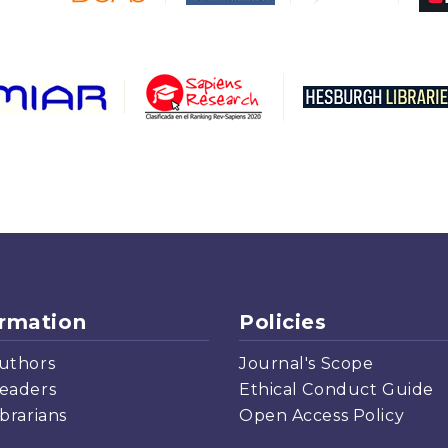
ormation
Policies
uthors
Journal's Scope
eaders
Ethical Conduct Guide
ibrarians
Open Access Policy