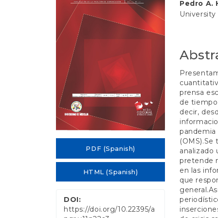
e
Pedro A. 
Conten
n
University
t
S
i
d
Abstr
e
b
Presentamo
a
cuantitati
r
prensa esc
de tiempo
decir, desd
informacio
pandemia d
(OMS).Se t
PDF (Spanish)
analizado 
pretende m
en las inf
HTML (Spanish)
que respon
general.A
periodísti
DOI:
insercione
https://doi.org/10.22395/a