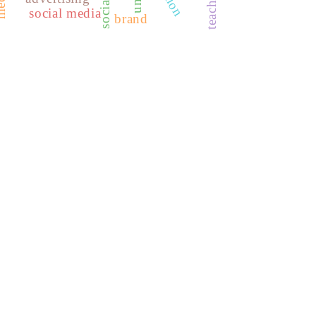
social media
brand
REDIB
CLASE
ULRICH WEB
DOAJ
ERIH PLUS
BASE
CIRC
HAPI
DRJI