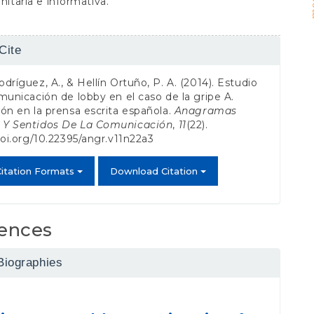
anitaria e informativa.
Cite
s
dríguez, A., & Hellín Ortuño, P. A. (2014). Estudio
municación de lobby en el caso de la gripe A.
ón en la prensa escrita española.
Anagramas
Y Sentidos De La Comunicación
,
11
(22).
doi.org/10.22395/angr.v11n22a3
itation Formats
Download Citation
ences
Biographies