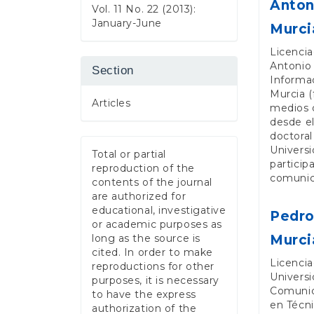
Anton
Vol. 11 No. 22 (2013):
January-June
Murci
Licencia
Antonio 
Section
Informac
Murcia (
Articles
medios 
desde el
doctoral
Universi
Total or partial
particip
reproduction of the
comunic
contents of the journal
are authorized for
educational, investigative
Pedro
or academic purposes as
Murci
long as the source is
cited. In order to make
Licencia
reproductions for other
Univers
purposes, it is necessary
Comunic
to have the express
en Técni
authorization of the