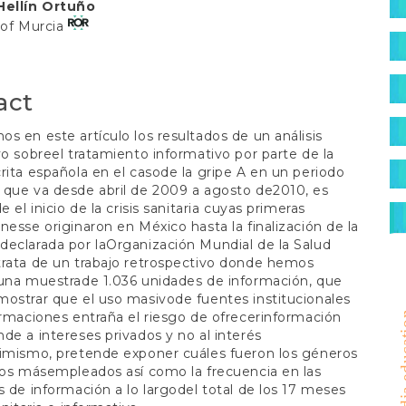
S
Hellín Ortuño
t
 of Murcia
act
s en este artículo los resultados de un análisis
vo sobreel tratamiento informativo por parte de la
rita española en el casode la gripe A en un periodo
 que va desde abril de 2009 a agosto de2010, es
e el inicio de la crisis sanitaria cuyas primeras
nesse originaron en México hasta la finalización de la
eclarada por laOrganización Mundial de la Salud
rata de un trabajo retrospectivo donde hemos
una muestrade 1.036 unidades de información, que
ostrar que el uso masivode fuentes institucionales
ormaciones entraña el riesgo de ofrecerinformación
media e
de a intereses privados y no al interés
simismo, pretende exponer cuáles fueron los géneros
cos másempleados así como la frecuencia en las
s de información a lo largodel total de los 17 meses