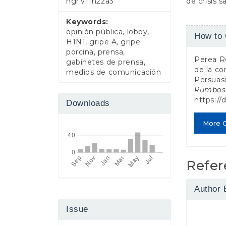
de crisis s
ngr.v11n22a3
Keywords:
Article
opinión pública, lobby,
How to 
H1N1, gripe A, gripe
Detail
porcina, prensa,
Perea Ro
gabinetes de prensa,
de la co
medios de comunicación
Persuasi
Rumbos 
https://
Downloads
More C
Refer
Author 
Issue