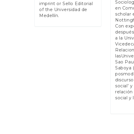
Sociolo
imprint or Sello Editorial
en Comun
of the Universidad de
scholar 
Medellín.
Nottingh
Con exp
después 
a la Uni
Vicedec
Relacion
lasUnive
Sao Paul
Saboya (
posmoder
discurso
social' 
relación
social y 