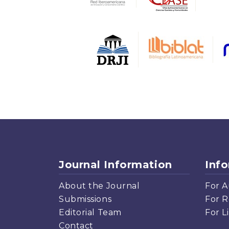
Journal Information
Inf
About the Journal
For A
Submissions
For R
Editorial Team
For L
Contact