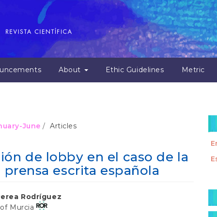
uncements
About
Ethic Guidelines
Metric
January-June
Articles
E
ión de lobby en el caso de la
E
a prensa escrita española
M
Perea Rodríguez
a
 of Murcia