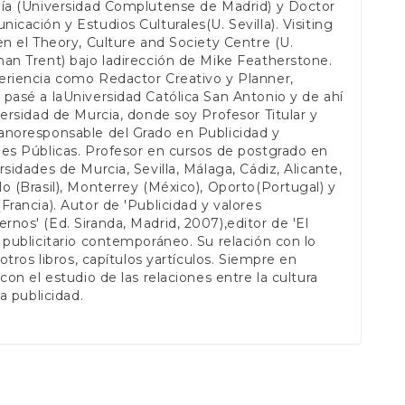
gía (Universidad Complutense de Madrid) y Doctor
icación y Estudios Culturales(U. Sevilla). Visiting
en el Theory, Culture and Society Centre (U.
an Trent) bajo ladirección de Mike Featherstone.
eriencia como Redactor Creativo y Planner,
pasé a laUniversidad Católica San Antonio y de ahí
versidad de Murcia, donde soy Profesor Titular y
anoresponsable del Grado en Publicidad y
es Públicas. Profesor en cursos de postgrado en
rsidades de Murcia, Sevilla, Málaga, Cádiz, Alicante,
o (Brasil), Monterrey (México), Oporto(Portugal) y
Francia). Autor de 'Publicidad y valores
nos' (Ed. Siranda, Madrid, 2007),editor de 'El
 publicitario contemporáneo. Su relación con lo
y otros libros, capítulos yartículos. Siempre en
 con el estudio de las relaciones entre la cultura
la publicidad.