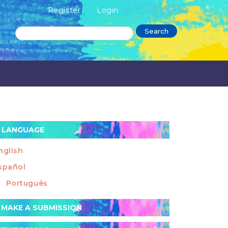
Register
Login
Search
LANGUAGE
nglish
spañol
Português
ake
MAKE A SUBMISSION