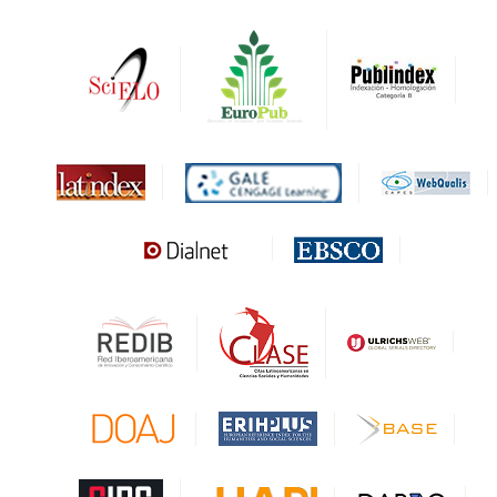
DRJI
DARDO
Biblat
MIAR
Sapiens Research
HESBURGH
Gale Cengage Learning
CAPES