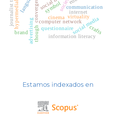
journalist training
language
hypermediality
convergence
society
symbol
Dialnet
communication
internet
virtuality
Fuente Acádemica Premier - EBSCO -
cinema
social media
advertising
computer network
crafts
though
questionnaire
REDIB
brand
information literacy
CLASE
ULRICH WEB
DOAJ
ERIH PLUS
Estamos indexados en
BASE
CIRC
HAPI