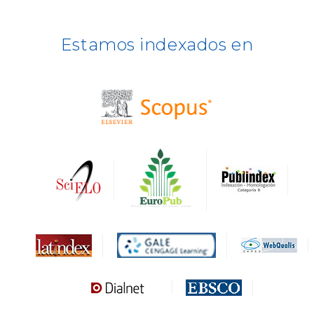
ERIH PLUS
Estamos indexados en
BASE
CIRC
HAPI
DRJI
DARDO
Biblat
MIAR
Sapiens Research
HESBURGH