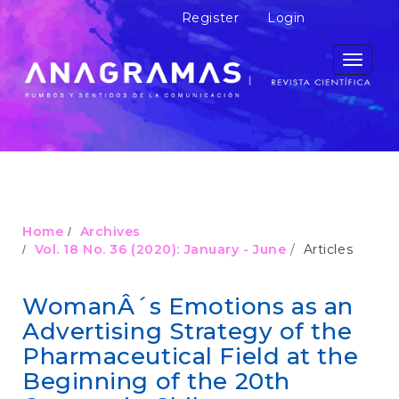
M
Register
Login
a
i
n
Toggle
N
navigati
a
v
i
g
a
t
i
o
Home
Archives
n
Vol. 18 No. 36 (2020): January - June
Articles
M
a
i
WomanÂ´s Emotions as an
n
Advertising Strategy of the
C
o
Pharmaceutical Field at the
n
Beginning of the 20th
t