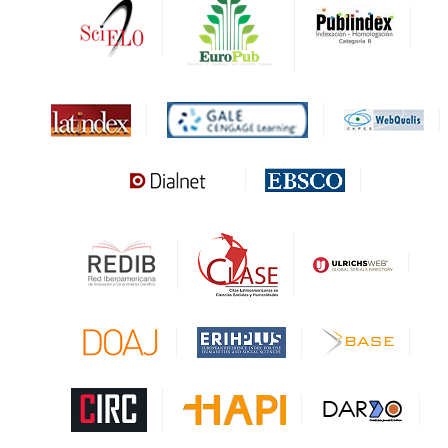
DARDO
Biblat
MIAR
Sapiens Research
HESBURGH
Gale Cengage Learning
CAPES