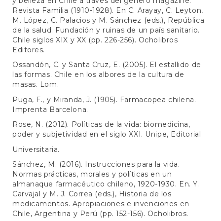
y belleza en Chile a través del género magazine:
Revista Familia (1910-1928). En C. Arayay, C. Leyton,
M. López, C. Palacios y M. Sánchez (eds.), República
de la salud. Fundación y ruinas de un país sanitario.
Chile siglos XIX y XX (pp. 226-256). Ocholibros
Editores.
Ossandón, C. y Santa Cruz, E. (2005). El estallido de
las formas. Chile en los albores de la cultura de
masas. Lom.
Puga, F., y Miranda, J. (1905). Farmacopea chilena.
Imprenta Barcelona.
Rose, N. (2012). Políticas de la vida: biomedicina,
poder y subjetividad en el siglo XXI. Unipe, Editorial
Universitaria.
Sánchez, M. (2016). Instrucciones para la vida.
Normas prácticas, morales y políticas en un
almanaque farmacéutico chileno, 1920-1930. En. Y.
Carvajal y M. J. Correa (eds.), Historia de los
medicamentos. Apropiaciones e invenciones en
Chile, Argentina y Perú (pp. 152-156). Ocholibros.