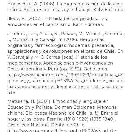
Hochschild, A. (2008). La mercantilización de la vida
íntima. Apuntes de la casa y el trabajo. Katz Editores.
Illouz, E. (2007). Intimidades congeladas. Las
emociones en el capitalismo. Katz Editores.
Jiménez, J. F., Alioto, S., Parada, M., Villar, L., Carreño,
I., Muñoz, R. y Carvajal, Y. (2016). Herbolarias
originarias y farmacologías modernas: presencia,
apropiaciones y devoluciones en el caso de Chile. En
Y. Carvajal y M. J. Correa (eds.). Historia de los
medicamentos. Apropiaciones e invenciones en
Chile, Argentina y Perú (pp. 15-52). Ocholibros.
https://www.academia.edu/39981059/Herbolarias_ori
ginarias_y_farmacolog%C3%ADas_modernas_presen
cias_apropiaciones_y_devoluciones_en_el_caso_de_c
hile
Maturana, H. (2001). Emociones y lenguaje en
Educación y Política. Dolmen Ediciones. Memoria
chilena. Biblioteca Nacional de Chile (s. f.). Entre el
hogar y las letras. Familia (1910-1928) (1935-1940).
Biblioteca Nacional Digital de Chile.
http://www.memoriachilena.gob.cl/602/w3-article-