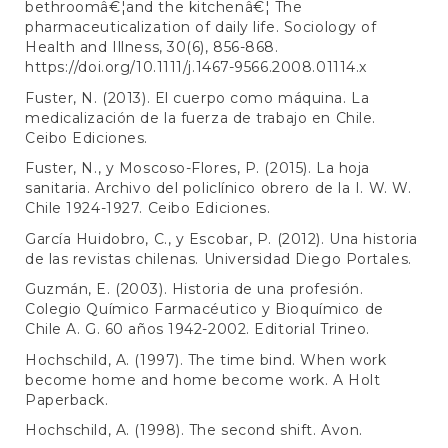
bethroomâ€¦and the kitchenâ€¦ The
pharmaceuticalization of daily life. Sociology of
Health and Illness, 30(6), 856-868.
https://doi.org/10.1111/j.1467-9566.2008.01114.x
Fuster, N. (2013). El cuerpo como máquina. La
medicalización de la fuerza de trabajo en Chile.
Ceibo Ediciones.
Fuster, N., y Moscoso-Flores, P. (2015). La hoja
sanitaria. Archivo del policlínico obrero de la I. W. W.
Chile 1924-1927. Ceibo Ediciones.
García Huidobro, C., y Escobar, P. (2012). Una historia
de las revistas chilenas. Universidad Diego Portales.
Guzmán, E. (2003). Historia de una profesión.
Colegio Químico Farmacéutico y Bioquímico de
Chile A. G. 60 años 1942-2002. Editorial Trineo.
Hochschild, A. (1997). The time bind. When work
become home and home become work. A Holt
Paperback.
Hochschild, A. (1998). The second shift. Avon.