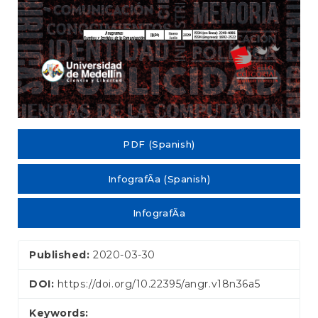
PDF (Spanish)
InfografÃ­a (Spanish)
InfografÃ­a
Published:
2020-03-30
DOI:
https://doi.org/10.22395/angr.v18n36a5
Keywords: