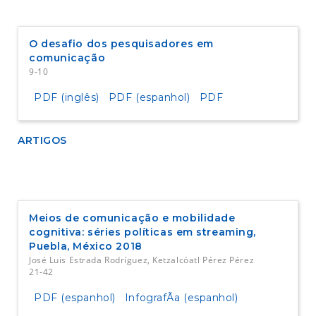
a
l
O desafio dos pesquisadores em
comunicação
9-10
PDF (inglês)
PDF (espanhol)
PDF
ARTIGOS
Meios de comunicação e mobilidade
cognitiva: séries políticas em streaming,
Puebla, México 2018
José Luis Estrada Rodríguez, Ketzalcóatl Pérez Pérez
21-42
PDF (espanhol)
InfografÃ­a (espanhol)