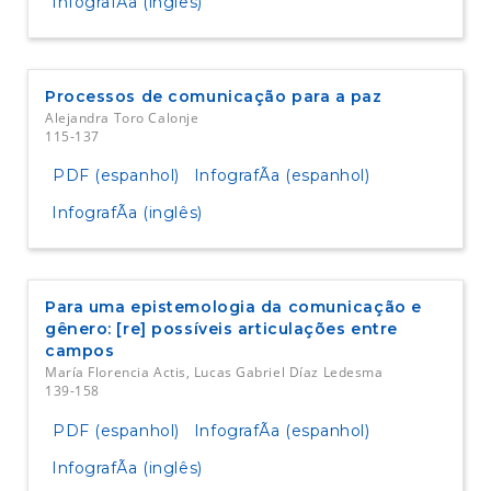
InfografÃ­a (inglês)
Processos de comunicação para a paz
Alejandra Toro Calonje
115-137
PDF (espanhol)
InfografÃ­a (espanhol)
InfografÃ­a (inglês)
Para uma epistemologia da comunicação e
gênero: [re] possíveis articulações entre
campos
María Florencia Actis, Lucas Gabriel Díaz Ledesma
139-158
PDF (espanhol)
InfografÃ­a (espanhol)
InfografÃ­a (inglês)