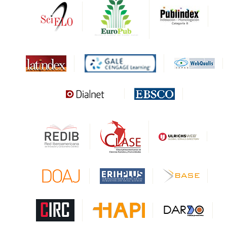
DARDO
Biblat
MIAR
Sapiens Research
HESBURGH
Gale Cengage Learning
CAPES