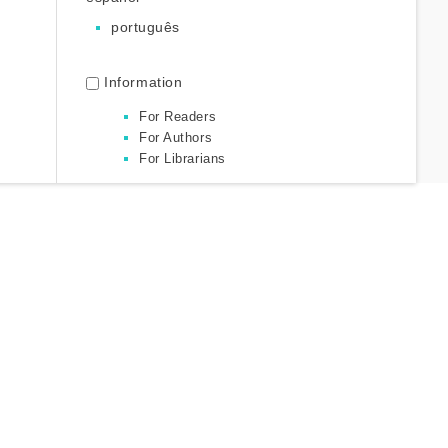
português
Information
For Readers
For Authors
For Librarians