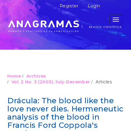
M
Register
Login
a
i
n
Toggle
N
navigati
a
v
i
g
a
t
i
o
Home
Archives
n
Vol. 2 No. 3 (2003): July-December
Articles
M
a
i
Drácula: The blood like the
n
love never dies. Hermeneutic
C
o
analysis of the blood in
n
Francis Ford Coppola's
t