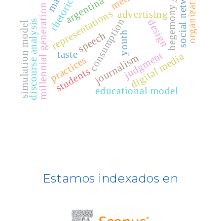
social networks
organization
mali
argentina
rhetoric
Latindex
millennial generation
hegemony
representations
advertising
consumption
design
discourse analysis
simulation model
Dialnet
youth
speech
Fuente Acádemica Premier - EBSCO -
taste
judgment
digital media
journalism
practices
students
REDIB
educational model
CLASE
ULRICH WEB
DOAJ
ERIH PLUS
Estamos indexados en
BASE
CIRC