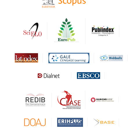
HAPI
DRJI
DARDO
Biblat
MIAR
Sapiens Research
HESBURGH
Gale Cengage Learning
CAPES