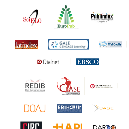
DRJI
DARDO
Biblat
MIAR
Sapiens Research
HESBURGH
Gale Cengage Learning
CAPES