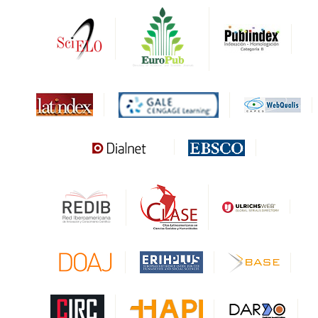
DRJI
DARDO
Biblat
MIAR
Sapiens Research
HESBURGH
Gale Cengage Learning
CAPES