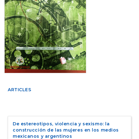
e
n
t
S
i
d
e
b
a
r
ARTICLES
De estereotipos, violencia y sexismo: la
construcción de las mujeres en los medios
mexicanos y argentinos