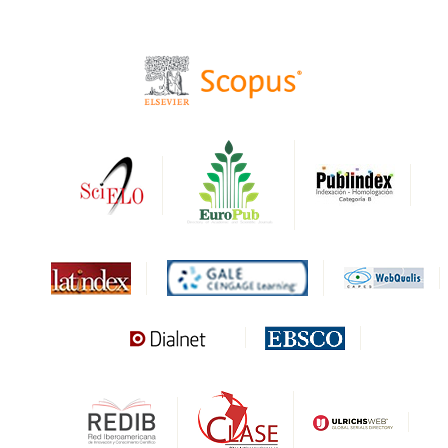
BASE
CIRC
HAPI
DRJI
DARDO
Biblat
MIAR
Sapiens Research
HESBURGH
Gale Cengage Learning