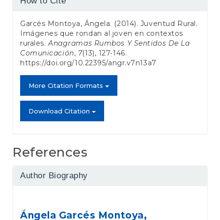
How to Cite
Details
Garcés Montoya, Ángela. (2014). Juventud Rural.
Imágenes que rondan al joven en contextos
rurales.
Anagramas Rumbos Y Sentidos De La
Comunicación
,
7
(13), 127-146.
https://doi.org/10.22395/angr.v7n13a7
More Citation Formats
Download Citation
References
Author Biography
Ángela Garcés Montoya,