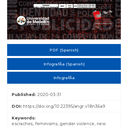
PDF (Spanish)
InfografÃ­a (Spanish)
InfografÃ­a
Published:
2020-03-31
DOI:
https://doi.org/10.22395/angr.v18n36a9
Keywords:
escraches, feminisms, gender violence, new