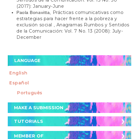
(2017): January-June
Prácticas comunicativas como
Paola Bonavitta,
estrategias para hacer frente a la pobreza y
exclusión social
Anagramas Rumbos y Sentidos
,
de la Comunicación: Vol. 7 No. 13 (2008): July-
December
LANGUAGE
English
Español
Português
Make
MAKE A SUBMISSION
a
Submission
TUTORIALS
TUTORIALS
Cómo postular un artículo a la revista
MEMBER OF
MEMBER OF