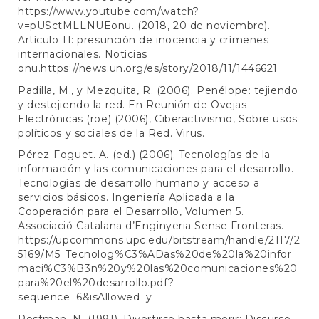
https://www.youtube.com/watch?
v=pUSctMLLNUEonu
. (2018, 20 de noviembre).
Artículo 11: presunción de inocencia y crímenes
internacionales. Noticias
onu.
https://news.un.org/es/story/2018/11/1446621
Padilla, M., y Mezquita, R. (2006). Penélope: tejiendo
y destejiendo la red. En Reunión de Ovejas
Electrónicas (roe) (2006), Ciberactivismo, Sobre usos
políticos y sociales de la Red. Virus.
Pérez-Foguet. A. (ed.) (2006). Tecnologías de la
información y las comunicaciones para el desarrollo.
Tecnologías de desarrollo humano y acceso a
servicios básicos. Ingeniería Aplicada a la
Cooperación para el Desarrollo, Volumen 5.
Associació Catalana d’Enginyeria Sense Fronteras.
https://upcommons.upc.edu/bitstream/handle/2117/2
5169/M5_Tecnolog%C3%ADas%20de%20la%20infor
maci%C3%B3n%20y%20las%20comunicaciones%20
para%20el%20desarrollo.pdf?
sequence=6&isAllowed=y
Postman, N. (1991). Divertirse hasta morir: Discurso