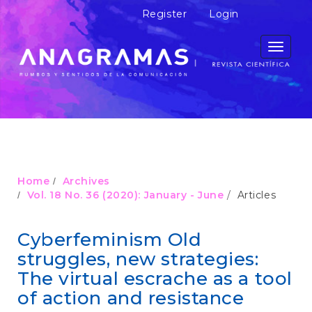
M
Register
Login
a
i
n
Toggle
N
navigati
a
v
i
g
a
t
i
o
Home
Archives
n
Vol. 18 No. 36 (2020): January - June
Articles
M
a
i
Cyberfeminism Old
n
struggles, new strategies:
C
o
The virtual escrache as a tool
n
of action and resistance
t