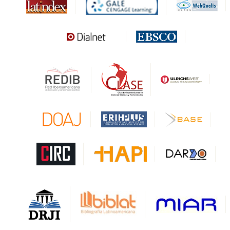
MIAR
Sapiens Research
HESBURGH
Gale Cengage Learning
CAPES