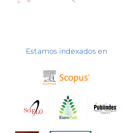
CLASE
ULRICH WEB
DOAJ
ERIH PLUS
Estamos indexados en
BASE
CIRC
HAPI
DRJI
DARDO
Biblat