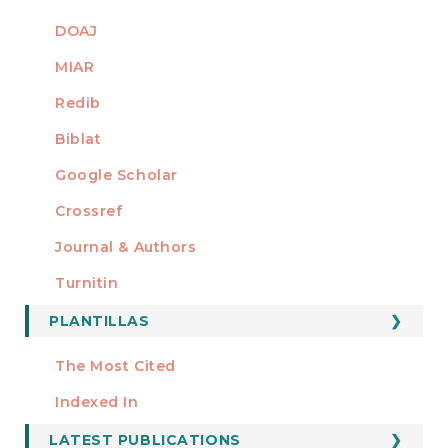
DOAJ
MIAR
Redib
Biblat
Google Scholar
Crossref
MIEMBRO DE
Journal & Authors
Turnitin
PLANTILLAS
FORMATOS
Manuscript Template
The Most Cited
ESTADÍSTICOS
Indexed In
LATEST PUBLICATIONS