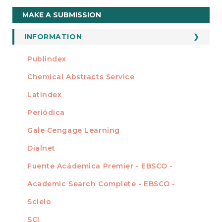
Make
MAKE A SUBMISSION
a
Submission
INFORMATION
For Readers
Publindex
INDEXADA EN
For Authors
Chemical Abstracts Service
For Librarians
Latindex
Periódica
Gale Cengage Learning
Dialnet
Fuente Acádemica Premier - EBSCO -
Academic Search Complete - EBSCO -
Scielo
SCI